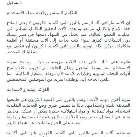
التشغيل.
التكامل السلس وواجهة سهلة الاستخدام
إن الاستثمار في آلة الوسم بالليزر ثاني أكسيد الكربون لا يعني إصلاح
خط الإنتاج بالكامل. تم تصميم هذه الآلات لتحقيق التكامل السلس في
عمليات التصنيع الحالية، مما يجعل من السهل دمجها في سير عملك
دون انقطاعات كبيرة. سواء كنت بحاجة إلى آلات مستقلة أو أنظمة
متكاملة، يمكن لآلة الوسم بالليزر ثاني أكسيد الكربون أن تتكيف مع
متطلباتك المحددة.
علاوة على ذلك، تأتي هذه الآلات مزودة بواجهات وبرامج سهلة
الاستخدام، مما يبسط التشغيل ويقلل الحاجة إلى تدريب مكثف. تتيح
أدوات التحكم البديهية وخيارات الأتمتة لأي موظف تشغيل الماكينة، مما
يلغي الحاجة إلى توظيف المزيد من الموظفين المتخصصين.
الفوائد البيئية والاستدامة
ميزة أخرى مهمة لآلات الوسم بالليزر ثاني أكسيد الكربون هي طبيعتها
الصديقة للبيئة واستدامتها. غالبًا ما تتضمن طرق وضع العلامات التقليدية
استخدام مواد كيميائية أو مواد استهلاكية خطرة يمكن أن تشكل مخاطر
بيئية. في المقابل، يعتبر وضع العلامات بالليزر عملية نظيفة وغير ملوثة
تعتمد على الحرارة الناتجة عن شعاع الليزر.
تستخدم آلات الوسم بالليزر ثاني أكسيد الكربون غاز ثاني أكسيد