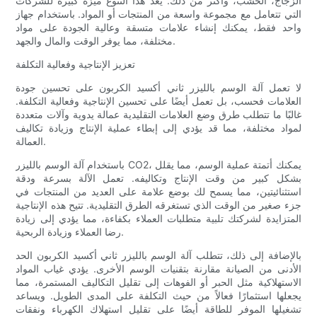
الزجاج، الخشب، وأكثر من ذلك. يعد هذا التنوع ميزة كبيرة للشركات
التي تتعامل مع مجموعة واسعة من المنتجات أو المواد. باستخدام جهاز
واحد فقط، يمكنك إنشاء علامات متسقة وعالية الجودة على مواد
مختلفة، مما يوفر الوقت والمال والجهد.
تعزيز الإنتاجية وفعالية التكلفة
لا تعمل آلة الوسم بالليزر ثاني أكسيد الكربون على تحسين جودة
العلامات فحسب، بل تعمل أيضًا على تحسين الإنتاجية وفعالية التكلفة.
غالبًا ما تتطلب طرق وضع العلامات التقليدية عمالة يدوية وآلات متعددة
لمواد مختلفة، مما قد يؤدي إلى إبطاء عملية الإنتاج وزيادة تكاليف
العمالة.
باستخدام آلة الوسم بالليزر CO2، يمكنك أتمتة عملية الوسم، مما يقلل
بشكل كبير من وقت الإنتاج وتكاليفه. تعمل الآلة بسرعة ودقة
استثنائيتين، مما يسمح لك بوضع علامة على العديد من المنتجات في
جزء صغير من الوقت الذي تستغرقه الطرق التقليدية. تتيح هذه الإنتاجية
المتزايدة لشركتك تلبية متطلبات العملاء بكفاءة، مما يؤدي إلى زيادة
رضا العملاء وزيادة الربحية.
بالإضافة إلى ذلك، تتطلب آلة الوسم بالليزر ثاني أكسيد الكربون الحد
الأدنى من الصيانة مقارنة بتقنيات الوسم الأخرى. يؤدي غياب المواد
الاستهلاكية مثل الحبر أو الفوهات إلى تقليل التكاليف المستمرة، مما
يجعلها استثمارًا فعالاً من حيث التكلفة على المدى الطويل. ويساعد
تشغيلها الموفر للطاقة أيضًا على تقليل استهلاك الكهرباء ونفقات