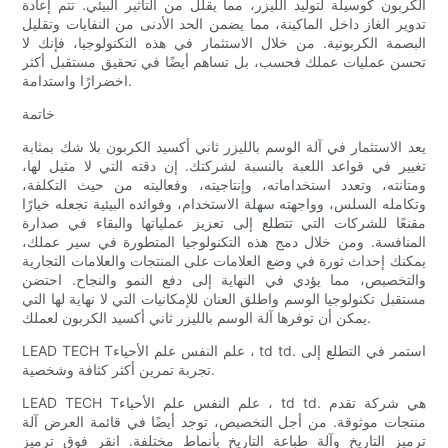
الكربون كوسيلة لتوليد الليزر، مما يقلل من التأثير البيئي. تتم إعادة
تدوير الغاز داخل الماكينة، مما يضمن الحد الأدنى من النفايات وتقليل
البصمة الكربونية. من خلال الاستثمار في هذه التكنولوجيا، فإنك لا
تحسن عمليات عملك فحسب، بل تساهم أيضًا في تحقيق مستقبل أكثر
اخضرارًا واستدامة.
خاتمة
يعد الاستثمار في آلة الوسم بالليزر ثاني أكسيد الكربون بلا شك بمثابة
تغيير في قواعد اللعبة بالنسبة لشركتك. إن دقته التي لا مثيل لها،
ومتانته، وتعدد استخداماته، وإنتاجيته، وفعاليته من حيث التكلفة،
وتكامله السلس، وواجهته سهلة الاستخدام، وفوائده البيئية تجعله خيارًا
مقنعًا للشركات التي تتطلع إلى تعزيز عملياتها والبقاء في صدارة
المنافسة. ومن خلال دمج هذه التكنولوجيا المتطورة في سير عملك،
يمكنك إحداث ثورة في وضع العلامات على المنتجات والعلامات التجارية
والتخصيص، مما يؤدي في النهاية إلى دفع النمو والنجاح. احتضن
مستقبل تكنولوجيا الوسم واطلق العنان للإمكانيات التي لا نهاية لها التي
يمكن أن توفرها آلة الوسم بالليزر ثاني أكسيد الكربون لعملك.
LEAD TECH Tعلم النفس علم الأحياء ، td td. استمر في التطلع إلى
تجربة تمرين أكثر كثافة وشخصية.
LEAD TECH Tعلم النفس علم الأحياء ، td td. هي شركة تقدم
منتجات موثوقة. من أجل التخصيص، توجد أيضًا في قائمة العرض آلة
ترميز التاريخ وآلة طباعة التاريخ بأنماط مختلفة. انقر فوق ترميز