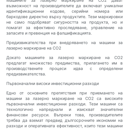
Машините за лазерно маркиране на CO2 дават
възможност на производителите да включват уникални
идентификационни кодове, серийни номера или
баркодове директно върху продуктите. Тези маркировки
не само подобряват сигурността на продукта, но и
помагат за ефективно проследяване, управление на
запасите и превенция на фалшификацията.
Предизвикателства при внедряването на машини за
лазерно маркиране на CO2
Докато машините за лазерно маркиране на CO2
предлагат множество предимства, прилагането им в
производствените процеси идва с определени
предизвикателства.
Първоначални високи инвестиционни разходи
Едно от основните препятствия при приемането на
машини за лазерно маркиране на CO2 са високите
първоначални инвестиционни разходи. Тези машини са
технологично напреднали и изискват значителни
финансови ресурси. Въпреки това, производителите
трябва да вземат предвид дългосрочните икономии на
разходи и оперативната ефективност, които тези машини