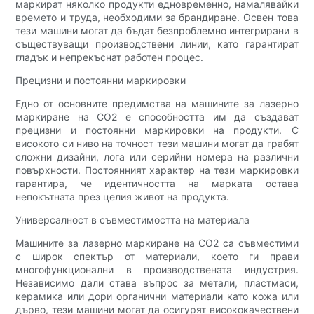
маркират няколко продукти едновременно, намалявайки
времето и труда, необходими за брандиране. Освен това
тези машини могат да бъдат безпроблемно интегрирани в
съществуващи производствени линии, като гарантират
гладък и непрекъснат работен процес.
Прецизни и постоянни маркировки
Едно от основните предимства на машините за лазерно
маркиране на CO2 е способността им да създават
прецизни и постоянни маркировки на продукти. С
високото си ниво на точност тези машини могат да грабят
сложни дизайни, лога или серийни номера на различни
повърхности. Постоянният характер на тези маркировки
гарантира, че идентичността на марката остава
непокътната през целия живот на продукта.
Универсалност в съвместимостта на материала
Машините за лазерно маркиране на CO2 са съвместими
с широк спектър от материали, което ги прави
многофункционални в производствената индустрия.
Независимо дали става въпрос за метали, пластмаси,
керамика или дори органични материали като кожа или
дърво, тези машини могат да осигурят висококачествени