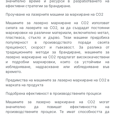
значително време и ресурси в разработването на
ефективни стратегии за брандиране.
Проучване на лазерните машини за маркиране на CO2
Машините за лазерно маркиране на CO2 използват
силата на лазерите на CO2, за да създадат постоянни
маркировки на различни материали, включително метал,
пластмаса, стъкло и дърво. Тези машини придобиха
популярност в производството поради своята
прецизност, скорост и гъвкавост. За разлика от
традиционните методи за брандиране, машините за
лазерно маркиране на CO2 предлагат висококачествени
и подробни маркировки, които са устойчиви на
избледняване, надраскване или избледняване във
времето.
Предимства на машините за лазерно маркиране на CO2 в
марката на продукта
Подобрена ефективност в производствените процеси
Машините за лазерно маркиране на CO2 могат
значително да повишат ефективността на
производствените процеси. Те имат способността да