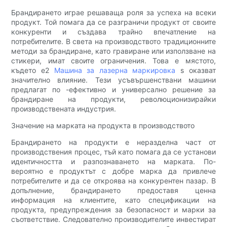
Брандирането играе решаваща роля за успеха на всеки
продукт. Той помага да се разграничи продукт от своите
конкуренти и създава трайно впечатление на
потребителите. В света на производството традиционните
методи за брандиране, като гравиране или използване на
стикери, имат своите ограничения. Това е мястото,
където е2
Машина за лазерна маркировка
s оказват
значително влияние. Тези усъвършенствани машини
предлагат по -ефективно и универсално решение за
брандиране на продукти, революционизирайки
производствената индустрия.
Значение на марката на продукта в производството
Брандирането на продукти е неразделна част от
производствения процес, тъй като помага да се установи
идентичността и разпознаването на марката. По-
вероятно е продуктът с добре марка да привлече
потребителите и да се откроява на конкурентен пазар. В
допълнение, брандирането предоставя ценна
информация на клиентите, като спецификации на
продукта, предупреждения за безопасност и марки за
съответствие. Следователно производителите инвестират