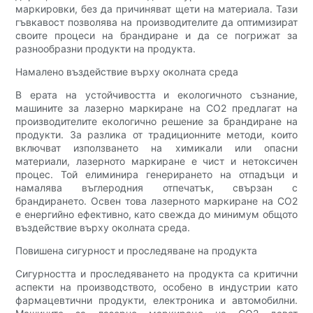
маркировки, без да причиняват щети на материала. Тази
гъвкавост позволява на производителите да оптимизират
своите процеси на брандиране и да се погрижат за
разнообразни продукти на продукта.
Намалено въздействие върху околната среда
В ерата на устойчивостта и екологичното съзнание,
машините за лазерно маркиране на CO2 предлагат на
производителите екологично решение за брандиране на
продукти. За разлика от традиционните методи, които
включват използването на химикали или опасни
материали, лазерното маркиране е чист и нетоксичен
процес. Той елиминира генерирането на отпадъци и
намалява въглеродния отпечатък, свързан с
брандирането. Освен това лазерното маркиране на CO2
е енергийно ефективно, като свежда до минимум общото
въздействие върху околната среда.
Повишена сигурност и проследяване на продукта
Сигурността и проследяването на продукта са критични
аспекти на производството, особено в индустрии като
фармацевтични продукти, електроника и автомобилни.