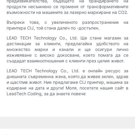
предизвикателства, бъдещето на брандирането на
продукти несъмнено се променя от трансформативните
възможности на машините за лазерно маркиране на CO2.
Въпреки това, с увеличеното разпространение на
принтера CIJ, той стана далеч по -достъпен.
LEAD TECH Technology Co., Ltd. Ще стане магазин за
дестинации за клиенти, предлагайки удобството на
множество марки и канали и ще осигури лично
изживяване с високо докосване, което помага да се
създадат взаимоотношения с клиенти през целия живот.
LEAD TECH Technology Co., Ltd. е онлайн ресурс за
днешната съвременна жена, която да живее зелен, здрав
и щастлив живот. Ние предлагаме CIJ принтер, машина за
кодиране на дата и други! Моля, посетете нашия сайт в
LeadTech Coding, за да знаете повече