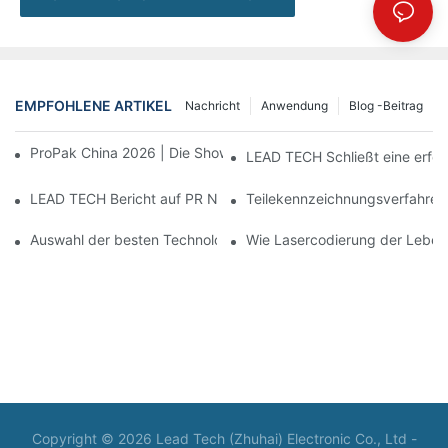
EMPFOHLENE ARTIKEL
Nachricht
Anwendung
Blog -Beitrag
ProPak China 2026 | Die Show ist vorbei, unser Service nicht.
LEAD TECH Schließt eine erfol
LEAD TECH Bericht auf PR Newswire: Vorstellung cloudintegrier
Teilekennzeichnungsverfahren: 
Auswahl der besten Technologien für die Codierung und Kennze
Wie Lasercodierung der Leben
Copyright © 2026 Lead Tech (Zhuhai) Electronic Co., Ltd -