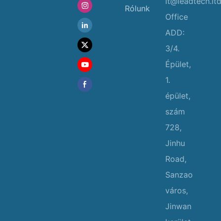
lt@leadtech.lt
Rólunk
Office
ADD:
3/4.
Épület,
1.
épület,
szám
728,
Jinhu
Road,
Sanzao
város,
Jinwan