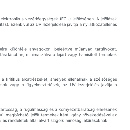
z elektronikus vezérlőegységek (ECU) jelölésében. A jelölések
st. Ezenkívül az UV lézerjelölése javítja a nyilatkozatellenes
sére különféle anyagokon, beleértve műanyag tartályokat,
i láncban, minimalizálva a lejárt vagy hamisított termékek
a kritikus alkatrészeket, amelyek ellenállnak a szélsőséges
ámok vagy a figyelmeztetések, az UV lézerjelölés javítja a
 tartósság, a rugalmasság és a környezetbarátság elérésének
vül megbízható, jelölt termékek iránti igény növekedésével az
k és rendeletek által elvárt szigorú minőségi előírásoknak.