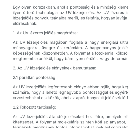
Egy olyan korszakban, ahol a pontosság és a minőség kieme
ilyen úttörő technológia az UV lézerjelölés. Az UV lézeres 
lézerjelölés bonyolultságaiba merül, és feltárja, hogyan jav
előírásoknak.
1. Az UV lézeres jelölés megértése:
Az UV lézerjelölés magában foglalja a nagy energiájú ultr
műanyagokra, üvegre és kerámiára. A hagyományos jelölési
képességének köszönhetően. A folyamat a fotokémiai kölcsönha
megteremtse anélkül, hogy bármilyen sérülést vagy deformác
2. Az UV lézerjelölés előnyeinek bemutatása:
2.1 páratlan pontosság:
Az UV lézerjelölés legfontosabb előnye abban rejlik, hogy ké
számára, hogy a lehető legnagyobb pontossággal és egyértelm
orvostechnikai eszközök, ahol az apró, bonyolult jelölések lé
2.2 Fokozott tartósság:
Az UV lézerjelölés állandó jelöléseket hoz létre, amelyek
kitettséget. A folyamat molekuláris szinten köti az anyagot,
termékeik megőriznek fontos információkat, például sorozat