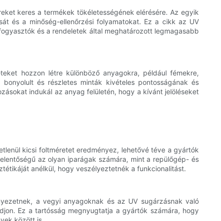
eket keres a termékek tökéletességének elérésére. Az egyik
tását és a minőség-ellenőrzési folyamatokat. Ez a cikk az UV
 a fogyasztók és a rendeletek által meghatározott legmagasabb
zeteket hozzon létre különböző anyagokra, például fémekre,
 bonyolult és részletes minták kivételes pontosságának és
zásokat indukál az anyag felületén, hogy a kívánt jelöléseket
etlenül kicsi foltméretet eredményez, lehetővé téve a gyártók
 jelentőségű az olyan iparágak számára, mint a repülőgép- és
tétikáját anélkül, hogy veszélyeztetnék a funkcionalitást.
környezetnek, a vegyi anyagoknak és az UV sugárzásnak való
maradjon. Ez a tartósság megnyugtatja a gyártók számára, hogy
ek között is.