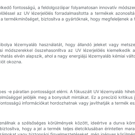
lkedő fontosságú, a feldolgozóipar folyamatosan innovatív módszer
jelöléssel az UV lézerjelölés forradalmasította a termékek azonosí
ítja a termékminőséget, biztosítva a gyártóknak, hogy megfeleljenek
aibolya lézernyaláb használatát, hogy állandó jeleket vagy mets
 módszerekkel összehasonlítva az UV lézerjelölés kiemelkedik a
tás elvén alapszik, ahol a nagy energiájú lézernyaláb kémiai válto
iót okozna.
pes -e páratlan pontosságot elérni. A fókuszált UV lézernyaláb hihet
űséggel jelöljék meg a bonyolult mintákat. Ez a precízió kritikus
tfontosságú információkat hordozhatnak vagy javíthatják a termék esz
 ellenállnak a szélsőséges körülmények között, ideértve a durva 
 biztosítva, hogy a jel a termék teljes életciklusában érintetlen 
számokat vagy biztonsági figyelmeztetéseket, még igényes körülmény