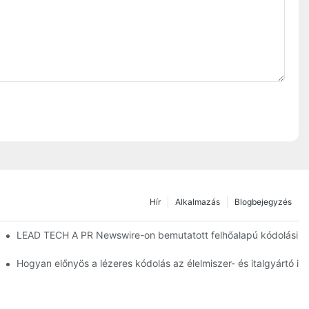
Hír
Alkalmazás
Blogbejegyzés
ás
LEAD TECH A PR Newswire-on bemutatott felhőalapú kódolási me
oláshoz és jelöléshez
Hogyan előnyös a lézeres kódolás az élelmiszer- és italgyártó i