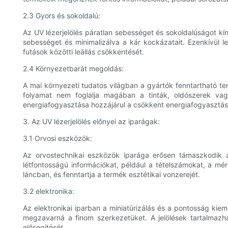
2.3 Gyors és sokoldalú:
Az UV lézerjelölés páratlan sebességet és sokoldalúságot kíná
sebességet és minimalizálva a kár kockázatait. Ezenkívül l
futások közötti leállás csökkentését.
2.4 Környezetbarát megoldás:
A mai környezeti tudatos világban a gyártók fenntartható t
folyamat nem foglalja magában a tinták, oldószerek vagy
energiafogyasztása hozzájárul a csökkent energiafogyasztás
3. Az UV lézerjelölés előnyei az iparágak:
3.1 Orvosi eszközök:
Az orvostechnikai eszközök iparága erősen támaszkodik az
létfontosságú információkat, például a tételszámokat, a mé
láncban, és fenntartja a termék esztétikai vonzerejét.
3.2 elektronika:
Az elektronikai iparban a miniatürizálás és a pontosság kiem
megzavarná a finom szerkezetüket. A jelölések tartalmazh
elősegítését.