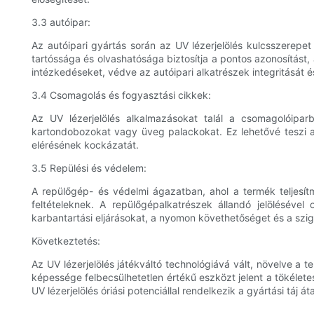
3.3 autóipar:
Az autóipari gyártás során az UV lézerjelölés kulcsszerepet 
tartóssága és olvashatósága biztosítja a pontos azonosítást, 
intézkedéseket, védve az autóipari alkatrészek integritását 
3.4 Csomagolás és fogyasztási cikkek:
Az UV lézerjelölés alkalmazásokat talál a csomagolóipar
kartondobozokat vagy üveg palackokat. Ez lehetővé teszi a
elérésének kockázatát.
3.5 Repülési és védelem:
A repülőgép- és védelmi ágazatban, ahol a termék teljesítm
feltételeknek. A repülőgépalkatrészek állandó jelölésével
karbantartási eljárásokat, a nyomon követhetőséget és a szi
Következtetés:
Az UV lézerjelölés játékváltó technológiává vált, növelve 
képessége felbecsülhetetlen értékű eszközt jelent a tökélete
UV lézerjelölés óriási potenciállal rendelkezik a gyártási táj