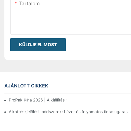
Tartalom
KÜLDJE EL MOST
AJÁNLOTT CIKKEK
ProPak Kína 2026 | A kiállítás véget ér, a szolgáltatásunk nem
Alkatrészjelölési módszerek: Lézer és folyamatos tintasugaras