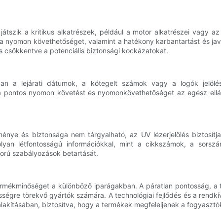
játszik a kritikus alkatrészek, például a motor alkatrészei vagy a
a nyomon követhetőséget, valamint a hatékony karbantartást és javítá
és csökkentve a potenciális biztonsági kockázatokat.
ban a lejárati dátumok, a kötegelt számok vagy a logók jelölé
 pontos nyomon követést és nyomonkövethetőséget az egész ellátás
énye és biztonsága nem tárgyalható, az UV lézerjelölés biztosítja 
 olyan létfontosságú információkkal, mint a cikkszámok, a sorsz
gorú szabályozások betartását.
a termékminőséget a különböző iparágakban. A páratlan pontosság, a
sségre törekvő gyártók számára. A technológiai fejlődés és a rendkí
 átalakításában, biztosítva, hogy a termékek megfeleljenek a fogyasztó