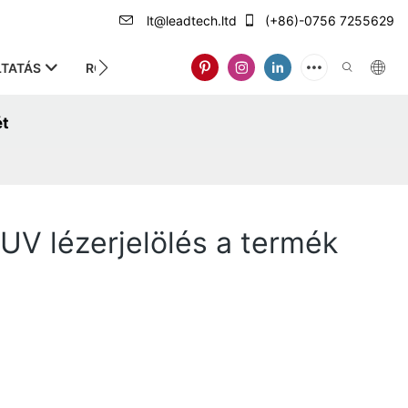
lt@leadtech.ltd
(+86)-0756 7255629
TATÁS
RÓLUNK
ét
UV lézerjelölés a termék