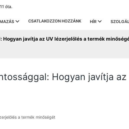
11 óta.
CSATLAKOZZON HOZZÁNK
LMAZÁS
HÍR
SZOLGÁL
: Hogyan javítja az UV lézerjelölés a termék minőség
tossággal: Hogyan javítja az 
zerjelölés a termék minőségét