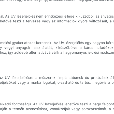
l. Az UV lézerjelölés nem érintkezési jellege kiküszöböli az anyagg
ehetővé teszi a tervezés vagy az információk gyors változásait, a 
ermelési gyakorlatokat keresnek. Az UV lézerjelölés egy nagyon kö
 vegyi anyagok használatát, kiküszöbölve a káros hulladékok e
hoz, így zöldebb alternatívává válik a hagyományos jelölési módsze
 UV lézerjelölésre a műszerek, implantátumok és protézisek állan
retjelzőket vagy a márka logókat, olvasható és tartós, megóvja a 
elkedő fontosságú. Az UV lézerjelölés lehetővé teszi a nagy felbont
atják a termék azonosítását, vonalkódjait vagy sorozatszámát, a