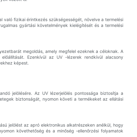
al való fizikai érintkezés szükségességét, növelve a termelési
rugalmas gyártási követelmények kielégítését és a termelési
rnyezetbarát megoldás, amely megfelel ezeknek a céloknak. A
lőállítását. Ezenkívül az UV -lézerek rendkívül alacsony
rekhez képest.
dó jelölésére. Az UV lézerjelölés pontossága biztosítja a
betegek biztonságát, nyomon követi a termékeket az ellátási
ású jelölést az apró elektronikus alkatrészeken anélkül, hogy
 nyomon követhetőség és a minőség -ellenőrzési folyamatok