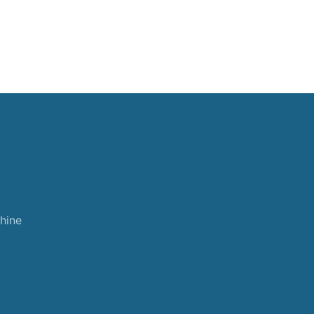
hine
d