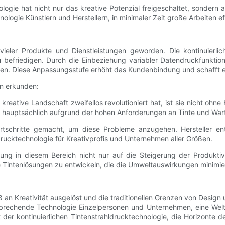
ologie hat nicht nur das kreative Potenzial freigeschaltet, sondern a
logie Künstlern und Herstellern, in minimaler Zeit große Arbeiten ef
vieler Produkte und Dienstleistungen geworden. Die kontinuierlic
befriedigen. Durch die Einbeziehung variabler Datendruckfunktion
ügen. Diese Anpassungsstufe erhöht das Kundenbindung und schafft e
n erkunden:
kreative Landschaft zweifellos revolutioniert hat, ist sie nicht oh
, hauptsächlich aufgrund der hohen Anforderungen an Tinte und War
ortschritte gemacht, um diese Probleme anzugehen. Hersteller en
drucktechnologie für Kreativprofis und Unternehmen aller Größen.
lung in diesem Bereich nicht nur auf die Steigerung der Produktiv
e Tintenlösungen zu entwickeln, die die Umweltauswirkungen minimier
ß an Kreativität ausgelöst und die traditionellen Grenzen von Desig
nbrechende Technologie Einzelpersonen und Unternehmen, eine Welt
 der kontinuierlichen Tintenstrahldrucktechnologie, die Horizonte d