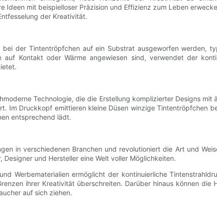
e Ideen mit beispielloser Präzision und Effizienz zum Leben erwecken.
ntfesselung der Kreativität.
e, bei der Tintentröpfchen auf ein Substrat ausgeworfen werden, ty
e auf Kontakt oder Wärme angewiesen sind, verwendet der kontinu
ietet.
chmoderne Technologie, die die Erstellung komplizierter Designs mit
t. Im Druckkopf emittieren kleine Düsen winzige Tintentröpfchen bei 
chen entsprechend lädt.
ngen in verschiedenen Branchen und revolutioniert die Art und Wei
 Designer und Hersteller eine Welt voller Möglichkeiten.
und Werbematerialien ermöglicht der kontinuierliche Tintenstrahldr
nzen ihrer Kreativität überschreiten. Darüber hinaus können die H
aucher auf sich ziehen.