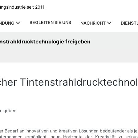
gsindustrie seit 2011.
BEGLEITEN SIE UNS
NDUNG
NACHRICHT
DIENST
tenstrahldrucktechnologie freigeben
licher Tintenstrahldrucktechno
freigeben
der Bedarf an innovativen und kreativen Lösungen bedeutender als je 
ternehmen ermöglicht, neue Horizonte der Kreativität zu erkun