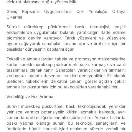
elektrot plakasına doğru yönlendirilir.
Geniş Kapsamlı Uygulamalarla Çok Yönlülüğü Ortaya
Çıkarma:
Sürekli mürekkep püskürtmeli baskı teknolojisi, çeşitli
endüstrilerde uygulamalar bularak yaratıcılığın ifade edilme
biçiminde devrim yaratıyor. Farklı yüzeylere ve yüzeylere
uyum sağlayarak sanatçılar, tasarımcılar ve üreticiler için bir
olasılıklar dünyasının kapılarını açar.
Tekstil ve ambalajlardan tabela ve promosyon malzemelerine
kadar sürekli mürekkep püskürtmeli baskı, karmaşık ve canlı
tasarımlara olanak tanır. Sanatçılar, yaratıcılıklarının sınırlarını
zorlayarak ayrıntılı desen ve renkleri deneyebilirler. Ek olarak
üreticiler, tüketicilerin dikkatini çeken, görsel açıdan çekici
ambalajlar oluşturmak için bu teknolojiden yararlanabilirler.
Verimliliği ve Hızı Artırma:
Sürekli mürekkep püskürtmeli baskı teknolojisindeki yenilikler
yalnızca yaratıcı potansiyelin kilidini açmakla kalmadı, aynı
zamanda üretkenliği de önemli ölçüde artırdı. Yüksek hızlarda
baskı yapma olanağı sunan bu teknoloji, sanatçıların ve
üreticilerin büyük hacimli işleri minimum sürede verimli bir