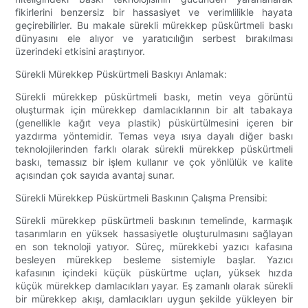
fikirlerini benzersiz bir hassasiyet ve verimlilikle hayata
geçirebilirler. Bu makale sürekli mürekkep püskürtmeli baskı
dünyasını ele alıyor ve yaratıcılığın serbest bırakılması
üzerindeki etkisini araştırıyor.
Sürekli Mürekkep Püskürtmeli Baskıyı Anlamak:
Sürekli mürekkep püskürtmeli baskı, metin veya görüntü
oluşturmak için mürekkep damlacıklarının bir alt tabakaya
(genellikle kağıt veya plastik) püskürtülmesini içeren bir
yazdırma yöntemidir. Temas veya ısıya dayalı diğer baskı
teknolojilerinden farklı olarak sürekli mürekkep püskürtmeli
baskı, temassız bir işlem kullanır ve çok yönlülük ve kalite
açısından çok sayıda avantaj sunar.
Sürekli Mürekkep Püskürtmeli Baskının Çalışma Prensibi:
Sürekli mürekkep püskürtmeli baskının temelinde, karmaşık
tasarımların en yüksek hassasiyetle oluşturulmasını sağlayan
en son teknoloji yatıyor. Süreç, mürekkebi yazıcı kafasına
besleyen mürekkep besleme sistemiyle başlar. Yazıcı
kafasının içindeki küçük püskürtme uçları, yüksek hızda
küçük mürekkep damlacıkları yayar. Eş zamanlı olarak sürekli
bir mürekkep akışı, damlacıkları uygun şekilde yükleyen bir