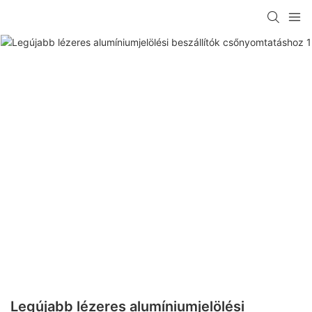
Legújabb lézeres alumíniumjelölési