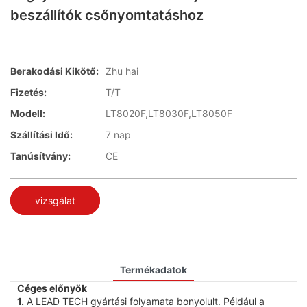
beszállítók csőnyomtatáshoz
Berakodási Kikötő:
Zhu hai
Fizetés:
T/T
Modell:
LT8020F,LT8030F,LT8050F
Szállítási Idő:
7 nap
Tanúsítvány:
CE
vizsgálat
Termékadatok
Céges előnyök
1.
A LEAD TECH gyártási folyamata bonyolult. Például a