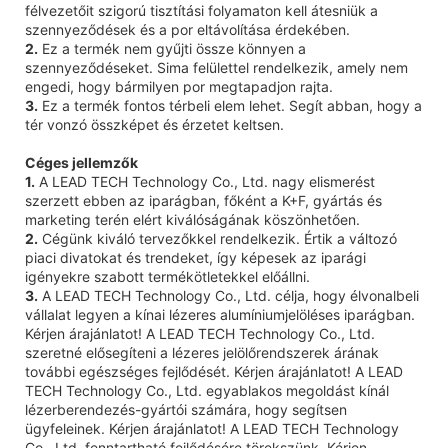
félvezetőit szigorú tisztítási folyamaton kell átesniük a
szennyeződések és a por eltávolítása érdekében.
2.
Ez a termék nem gyűjti össze könnyen a
szennyeződéseket. Sima felülettel rendelkezik, amely nem
engedi, hogy bármilyen por megtapadjon rajta.
3.
Ez a termék fontos térbeli elem lehet. Segít abban, hogy a
tér vonzó összképet és érzetet keltsen.
Céges jellemzők
1.
A LEAD TECH Technology Co., Ltd. nagy elismerést
szerzett ebben az iparágban, főként a K+F, gyártás és
marketing terén elért kiválóságának köszönhetően.
2.
Cégünk kiváló tervezőkkel rendelkezik. Értik a változó
piaci divatokat és trendeket, így képesek az iparági
igényekre szabott termékötletekkel előállni.
3.
A LEAD TECH Technology Co., Ltd. célja, hogy élvonalbeli
vállalat legyen a kínai lézeres alumíniumjelöléses iparágban.
Kérjen árajánlatot! A LEAD TECH Technology Co., Ltd.
szeretné elősegíteni a lézeres jelölőrendszerek árának
további egészséges fejlődését. Kérjen árajánlatot! A LEAD
TECH Technology Co., Ltd. egyablakos megoldást kínál
lézerberendezés-gyártói számára, hogy segítsen
ügyfeleinek. Kérjen árajánlatot! A LEAD TECH Technology
Co., Ltd. fenntartható fejlődésére törekszünk. Kérjen