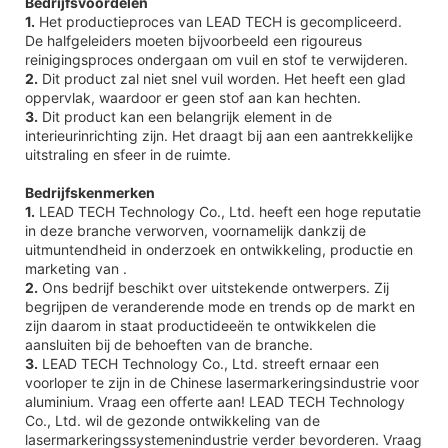
Bedrijfsvoordelen
1.
Het productieproces van LEAD TECH is gecompliceerd.
De halfgeleiders moeten bijvoorbeeld een rigoureus
reinigingsproces ondergaan om vuil en stof te verwijderen.
2.
Dit product zal niet snel vuil worden. Het heeft een glad
oppervlak, waardoor er geen stof aan kan hechten.
3.
Dit product kan een belangrijk element in de
interieurinrichting zijn. Het draagt ​​bij aan een aantrekkelijke
uitstraling en sfeer in de ruimte.
Bedrijfskenmerken
1.
LEAD TECH Technology Co., Ltd. heeft een hoge reputatie
in deze branche verworven, voornamelijk dankzij de
uitmuntendheid in onderzoek en ontwikkeling, productie en
marketing van .
2.
Ons bedrijf beschikt over uitstekende ontwerpers. Zij
begrijpen de veranderende mode en trends op de markt en
zijn daarom in staat productideeën te ontwikkelen die
aansluiten bij de behoeften van de branche.
3.
LEAD TECH Technology Co., Ltd. streeft ernaar een
voorloper te zijn in de Chinese lasermarkeringsindustrie voor
aluminium. Vraag een offerte aan! LEAD TECH Technology
Co., Ltd. wil de gezonde ontwikkeling van de
lasermarkeringssystemenindustrie verder bevorderen. Vraag