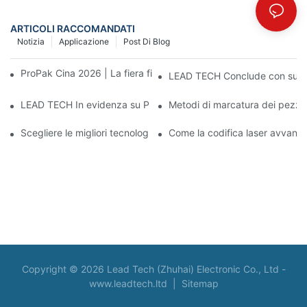
ARTICOLI RACCOMANDATI
Notizia
Applicazione
Post Di Blog
ProPak Cina 2026 | La fiera finisce, il nostro servizio continua
LEAD TECH Conclude con succes
LEAD TECH In evidenza su PR Newswire Presentazione di soluzio
Metodi di marcatura dei pezzi: 
Scegliere le migliori tecnologie per la codifica e la marcatura degl
Come la codifica laser avvanta
Copyright © 2026 Lead Tech (Zhuhai) Electronic Co., Ltd -
www.leadtech.ltd
|
Sitemap