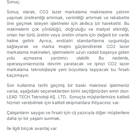
Sonuç:
Sonuç olarak, CO2 lazer markalama makinesine yatırım
yapmak üretkenliği artırmak, verimliliği artırmak ve rekabette
öne geçmek isteyen işletmeler için akıllıca bir harekettir. Bu
makinelerin çok yönlülüğü, doğruluğu ve maliyet etkinliği,
onları her türlü üretim veya üretim ortamı için değerli bir varlık
haline getirir. Ayrıca, endüstri standartlarına uygunluğu
sağlayarak ve marka imajını güçlendirerek CO2 lazer
markalama makineleri, işletmelerin uzun vadeli başarıya giden
yolu açmasına yardımcı olabilir. Bu nedenle,
operasyonlarınızda devrim yaratacak ve işinizi CO2 lazer
markalama teknolojisiyle yeni boyutlara taşıyacak bu fırsatı
kaçırmayın.
Son kullanma tarihi geçmiş bir baskı makinesi işletmeniz
varsa, aşağıdaki seçeneklerden birini seçtiğinizden emin olun:
LEAD TECH Teknoloji AŞ. LTD.. Sonuçta müşterilerinize kaliteli
hizmet verebilmek için kaliteli ekipmanlara ihtiyacınız var.
Çalışanların saygısı ve fırsatı için cij yazıcıyla diğer müşterilere
daha iyi bir yaşam sunmak.
İle ilgili birçok avantaj var