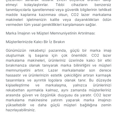
etmeyi kolaylaştırırlar. Tıbbi cihazların benzersiz
tanımlayıcılarla işaretlenmesi veya güvenlik bilgilerinin tehlikeli
madde kaplarına kazınması olsun, CO2 lazer markalama
makineleri işletmenizin kalite veya dayanıklılıktan ödün
vermeden tüm yasal gereklilikleri karşılamasını sağlar.
Marka İmajının ve Müşteri Memnuniyetinin Artırılması:
Müşterilerinizde Kalıcı Bir İz Bırakın
Günümüzün rekabetçi pazarında, güçlü bir marka imajı
oluşturmak iş başarısı için çok önemlidir. CO2 lazer
markalama makineleri, ürünleriniz üzerinde kalıcı bir etki
bırakmanıza olanak tanıyarak marka bilinirliğini ve müşteri
memnuniyetini artırır. Lazer markalamalar son derece
hassastır ve ürünlerinizin estetik çekiciliğini artıran karmaşık
tasarımlara ve ayrıntılı logolara olanak tanır. Bu düzeyde
kişiselleştirme ve markalaşma, yalnızca ürünlerinizi
rekabetten ayırmakla kalmaz, aynı zamanda müşterileriniz
arasında güven ve özgünlük duygusu da yaratır. CO2 lazer
markalama makinesine yatırım yaparak marka imajınızı
yükseltebilir ve daha güçlü müşteri bağlılığına zemin
hazırlayabilirsiniz.