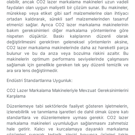
olabilir, ancak CO2 lazer markalama makineleri uzun vadeli
faydaları olan uygun maliyetli bir çözüm sunar. Bu makineler,
mürekkep veya etiket gibi sarf malzemelerine olan ihtiyacı
ortadan kaldırarak, sürekli sarf malzemelerinden tasarruf
etmenizi sağlar. Ayrıca CO2 lazer markalama makinelerinin
bakım gereksinimleri diğer markalama yöntemlerine göre
nispeten düşüktür. Baskı kalıplarının düzenli olarak
değiştirilmesini gerektiren geleneksel yöntemlerin aksine,
CO2 lazer markalama makinelerinde daha az hareketli parça
bulunur ve bu da arıza veya bozulma riskini azaltır. Bu
makinelerin optimum performans seviyelerinde çalışmasını
sağlamak için genellikle gereken tek şey düzenli temizlik ve
ara sıra lens değiştirmedir.
Endüstri Standartlarına Uygunluk:
CO2 Lazer Markalama Makineleriyle Mevzuat Gereksinimlerini
Karşılama
Düzenlemeye tabi sektörlerde faaliyet gösteren işletmelerin,
izlenebilirlik ve tanımlama işaretleri de dahil olmak üzere katı
standartlara ve düzenlemelere uyması gerekir. CO2 lazer
markalama makineleri uyumluluğun sağlanmasını zahmetsiz
hale getirir. Kalıcı ve kurcalamaya dayanıklı markalama
çözümleri sunarak tedarik zinciri boyunca ürünleri takip