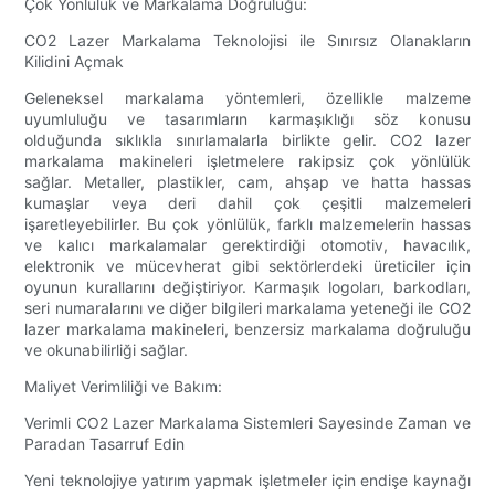
Çok Yönlülük ve Markalama Doğruluğu:
CO2 Lazer Markalama Teknolojisi ile Sınırsız Olanakların
Kilidini Açmak
Geleneksel markalama yöntemleri, özellikle malzeme
uyumluluğu ve tasarımların karmaşıklığı söz konusu
olduğunda sıklıkla sınırlamalarla birlikte gelir. CO2 lazer
markalama makineleri işletmelere rakipsiz çok yönlülük
sağlar. Metaller, plastikler, cam, ahşap ve hatta hassas
kumaşlar veya deri dahil çok çeşitli malzemeleri
işaretleyebilirler. Bu çok yönlülük, farklı malzemelerin hassas
ve kalıcı markalamalar gerektirdiği otomotiv, havacılık,
elektronik ve mücevherat gibi sektörlerdeki üreticiler için
oyunun kurallarını değiştiriyor. Karmaşık logoları, barkodları,
seri numaralarını ve diğer bilgileri markalama yeteneği ile CO2
lazer markalama makineleri, benzersiz markalama doğruluğu
ve okunabilirliği sağlar.
Maliyet Verimliliği ve Bakım:
Verimli CO2 Lazer Markalama Sistemleri Sayesinde Zaman ve
Paradan Tasarruf Edin
Yeni teknolojiye yatırım yapmak işletmeler için endişe kaynağı