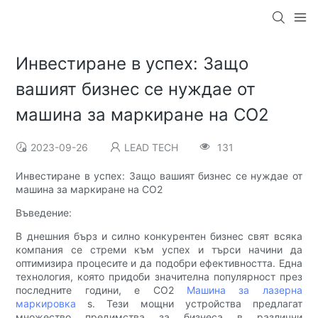
Инвестиране в успех: Защо
вашият бизнес се нуждае от
машина за маркиране на CO2
2023-09-26
LEAD TECH
131
Инвестиране в успех: Защо вашият бизнес се нуждае от
машина за маркиране на CO2
Въведение:
В днешния бърз и силно конкурентен бизнес свят всяка
компания се стреми към успех и търси начини да
оптимизира процесите и да подобри ефективността. Една
технология, която придоби значителна популярност през
последните години, е CO2
Машина за лазерна
маркировка
s. Тези мощни устройства предлагат
множество предимства за бизнеса в различни