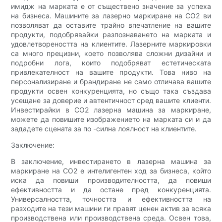
имидж на марката е от съществено значение за успеха
на бизнеса. Машините за лазерно маркиране на CO2 ви
позволяват да оставите трайно впечатление на вашите
продукти, подобрявайки разпознаването на марката и
удовлетвореността на клиентите. Лазерните маркировки
са много прецизни, което позволява сложни дизайни и
подробни лога, които подобряват естетическата
привлекателност на вашите продукти. Това ниво на
персонализиране и брандиране не само отличава вашите
продукти освен конкуренцията, но също така създава
усещане за доверие и автентичност сред вашите клиенти.
Инвестирайки в CO2 лазерна машина за маркиране,
можете да повишите изображението на марката си и да
зададете сцената за по -силна лоялност на клиентите.
Заключение:
В заключение, инвестирането в лазерна машина за
маркиране на CO2 е интелигентен ход за бизнеса, който
иска да повиши производителността, да повиши
ефективността и да остане пред конкуренцията.
Универсалността, точността и ефективността на
разходите на тези машини ги правят ценен актив за всяка
производствена или производствена среда. Освен това,