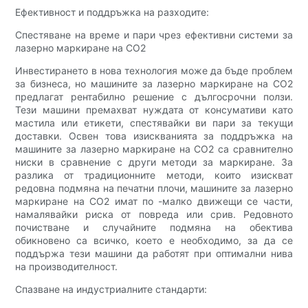
Ефективност и поддръжка на разходите:
Спестяване на време и пари чрез ефективни системи за
лазерно маркиране на CO2
Инвестирането в нова технология може да бъде проблем
за бизнеса, но машините за лазерно маркиране на CO2
предлагат рентабилно решение с дългосрочни ползи.
Тези машини премахват нуждата от консумативи като
мастила или етикети, спестявайки ви пари за текущи
доставки. Освен това изискванията за поддръжка на
машините за лазерно маркиране на CO2 са сравнително
ниски в сравнение с други методи за маркиране. За
разлика от традиционните методи, които изискват
редовна подмяна на печатни плочи, машините за лазерно
маркиране на CO2 имат по -малко движещи се части,
намалявайки риска от повреда или срив. Редовното
почистване и случайните подмяна на обектива
обикновено са всичко, което е необходимо, за да се
поддържа тези машини да работят при оптимални нива
на производителност.
Спазване на индустриалните стандарти: