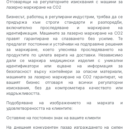
Отговарящи на регулаторните изисквания с машини за
лазерно маркиране на CO2
Бизнесът, работещ в регулирани индустрии, трябва да се
придържа към строги стандарти и разпоредби,
включително проследяване и маркиране на
идентификация. Машините за лазерно маркиране на CO2
правят гарантиране на спазването без усилие. Те
предлагат постоянни и устойчиви на подправяне решения
за маркиране, което улеснява проследяването на
продуктите по цялата верига на доставки. Независимо
дали се маркира медицински изделия с уникални
идентификатори или ецване на информация за
безопасност върху контейнери за опасни материали,
машините за лазерно маркиране на CO2 гарантират, че
вашият бизнес отговаря на всички регулаторни
изисквания, без да компрометира качеството или
издръжливостта.
Подобряване на изображението на марката и
удовлетвореността на клиентите:
Оставяне на постоянен знак на вашите клиенти
На днешния конкурентен пазар изграждането на силен