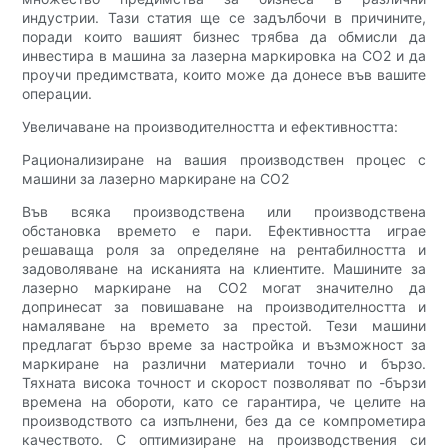
индустрии. Тази статия ще се задълбочи в причините,
поради които вашият бизнес трябва да обмисли да
инвестира в машина за лазерна маркировка на CO2 и да
проучи предимствата, които може да донесе във вашите
операции.
Увеличаване на производителността и ефективността:
Рационализиране на вашия производствен процес с
машини за лазерно маркиране на CO2
Във всяка производствена или производствена
обстановка времето е пари. Ефективността играе
решаваща роля за определяне на рентабилността и
задоволяване на исканията на клиентите. Машините за
лазерно маркиране на CO2 могат значително да
допринесат за повишаване на производителността и
намаляване на времето за престой. Тези машини
предлагат бързо време за настройка и възможност за
маркиране на различни материали точно и бързо.
Тяхната висока точност и скорост позволяват по -бързи
времена на обороти, като се гарантира, че целите на
производството са изпълнени, без да се компрометира
качеството. С оптимизиране на производствения си