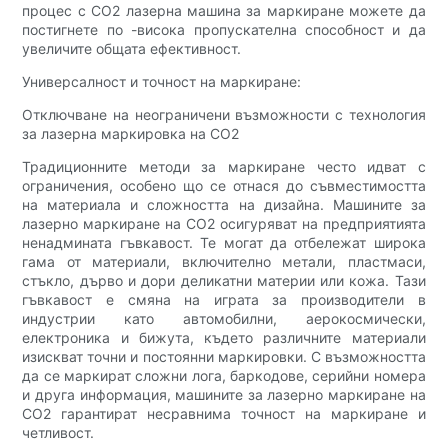
процес с CO2 лазерна машина за маркиране можете да
постигнете по -висока пропускателна способност и да
увеличите общата ефективност.
Универсалност и точност на маркиране:
Отключване на неограничени възможности с технология
за лазерна маркировка на CO2
Традиционните методи за маркиране често идват с
ограничения, особено що се отнася до съвместимостта
на материала и сложността на дизайна. Машините за
лазерно маркиране на CO2 осигуряват на предприятията
ненадмината гъвкавост. Те могат да отбележат широка
гама от материали, включително метали, пластмаси,
стъкло, дърво и дори деликатни материи или кожа. Тази
гъвкавост е смяна на играта за производители в
индустрии като автомобилни, аерокосмически,
електроника и бижута, където различните материали
изискват точни и постоянни маркировки. С възможността
да се маркират сложни лога, баркодове, серийни номера
и друга информация, машините за лазерно маркиране на
CO2 гарантират несравнима точност на маркиране и
четливост.