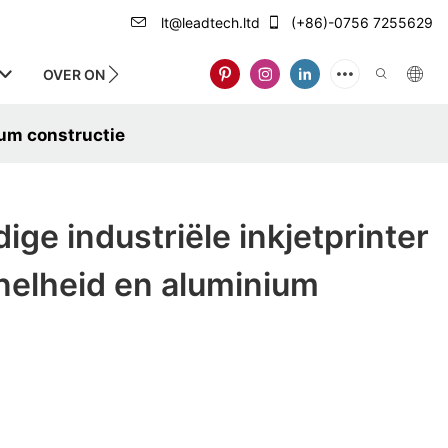
lt@leadtech.ltd
(+86)-0756 7255629
OVER ONS
ium constructie
ige industriële inkjetprinter
nelheid en aluminium