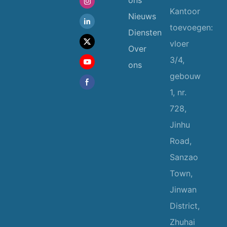
Kantoor
Nieuws
toevoegen:
Diensten
vloer
Over
3/4,
ons
gebouw
1, nr.
728,
Jinhu
Road,
Sanzao
Town,
Jinwan
District,
Zhuhai