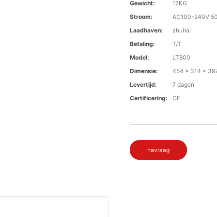
Gewicht:
17KG
Stroom:
AC100-240V 50
Laadhaven:
zhuhai
Betaling:
T/T
Model:
LT800
Dimensie:
454 x 314 x 39
Levertijd:
7 dagen
Certificering:
CE
navraag