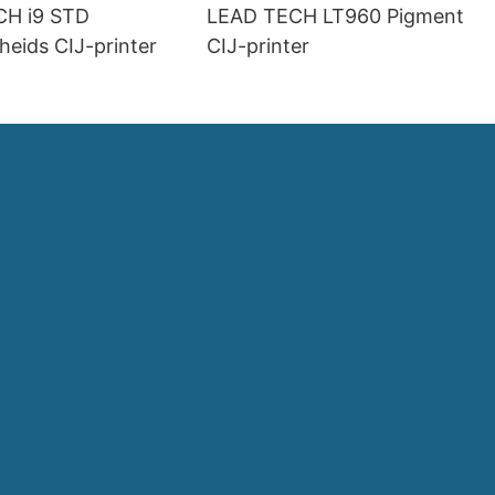
CH i9 STD
LEAD TECH LT960 Pigment
heids CIJ-printer
CIJ-printer
d