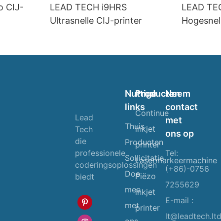
o CIJ-
LEAD TECH i9HRS
LEAD TE
Ultrasnelle CIJ-printer
Hogesnel
Nuttige
Producten
Neem
links
contact
Continue
Lead
met
Thuis
inkjet
Tech
ons op
die
Producten
printer
Tel:
professionele
Sollicitatie
Lasermarkeermachine
coderingsoplossingen
(+86)-0756
Doe
Piëzo
biedt
7255629
mee
inkjet
E-mail :
met
printer
lt@leadtech.lt
ons