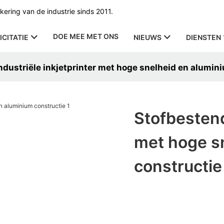
ering van de industrie sinds 2011.
DOE MEE MET ONS
ICITATIE
NIEUWS
DIENSTEN
ndustriële inkjetprinter met hoge snelheid en alumin
Stofbestend
met hoge s
constructie