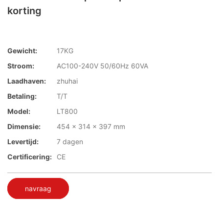
korting
Gewicht:
17KG
Stroom:
AC100-240V 50/60Hz 60VA
Laadhaven:
zhuhai
Betaling:
T/T
Model:
LT800
Dimensie:
454 x 314 x 397 mm
Levertijd:
7 dagen
Certificering:
CE
navraag