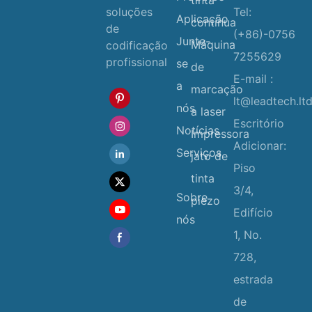
Tel:
soluções
Aplicação
contínua
de
(+86)-0756
Junte-
Máquina
codificação
7255629
profissional
se
de
E-mail :
a
marcação
lt@leadtech.lt
nós
a laser
Escritório
Notícias
Impressora
Adicionar:
Serviços
jato de
Piso
tinta
3/4,
Sobre
piezo
Edifício
nós
1, No.
728,
estrada
de