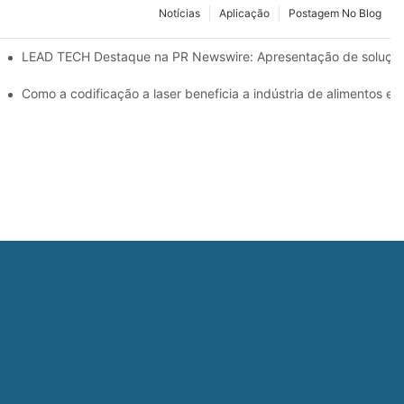
Notícias
Aplicação
Postagem No Blog
026 em Düsseldorf
LEAD TECH Destaque na PR Newswire: Apresentação de soluçõe
cação de embalagens flexíveis
Como a codificação a laser beneficia a indústria de alimentos e 