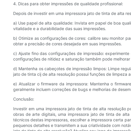
4. Dicas para obter impressões de qualidade profissional:
Depois de investir em uma impressora jato de tinta de alta r
a) Use papel de alta qualidade: Invista em papel de boa qual
vitalidade e a durabilidade das suas impressões.
b) Otimize as configurações de cores: calibre seu monitor pa
obter a precisão de cores desejada em suas impressões.
c) Ajuste fino das configurações de impressão: experimente
configurações de nitidez e saturação também pode melhorar 
d) Mantenha os cabeçotes de impressão limpos: Limpe regula
jato de tinta cij de alta resolução possui funções de limpez
e) Atualizar o firmware da impressora: Mantenha o firmware
geralmente incluem correções de bugs e melhorias de dese
Conclusão:
Investir em uma impressora jato de tinta de alta resolução 
obras de arte digitais, uma impressora jato de tinta de a
técnicos destas impressoras, escolher a impressora certa pa
pequenos detalhes e transmitem a sua criatividade com notá
jato de tinta de alta resolução? Atualize seu jogo de impres