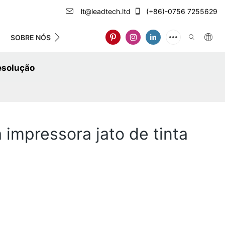
lt@leadtech.ltd
(+86)-0756 7255629
SOBRE NÓS
esolução
impressora jato de tinta