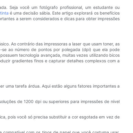
ada. Seja você um fotógrafo profissional, um estudante ou
tinta
é uma decisão sábia. Este artigo explorará os benefícios
portantes a serem considerados e dicas para obter impressões
ico. Ao contrário das impressoras a laser que usam toner, as
re-se ao número de pontos por polegada (dpi) que ela pode
ão possuem tecnologia avançada, muitas vezes utilizando bicos
duzir gradientes finos e capturar detalhes complexos com a
ser uma tarefa árdua. Aqui estão alguns fatores importantes a
soluções de 1200 dpi ou superiores para impressões de nível
ica, pois você só precisa substituir a cor esgotada em vez de
ja compatível com os tipos de papel que você costuma usar,