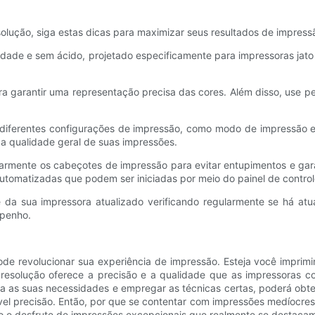
esolução, siga estas dicas para maximizar seus resultados de impress
idade e sem ácido, projetado especificamente para impressoras jato d
ra garantir uma representação precisa das cores. Além disso, use p
 diferentes configurações de impressão, como modo de impressão e t
a qualidade geral de suas impressões.
rmente os cabeçotes de impressão para evitar entupimentos e garant
a automatizadas que podem ser iniciadas por meio do painel de contro
 da sua impressora atualizado verificando regularmente se há atua
mpenho.
pode revolucionar sua experiência de impressão. Esteja você imprimi
lta resolução oferece a precisão e a qualidade que as impressora
ra as suas necessidades e empregar as técnicas certas, poderá obt
vel precisão. Então, por que se contentar com impressões medíocr
são e desfrute de impressões excepcionais que realmente se destaca