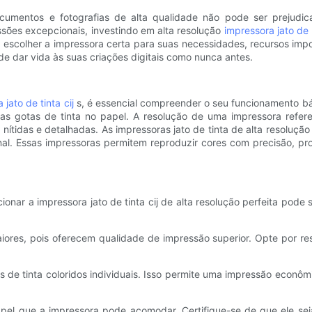
cumentos e fotografias de alta qualidade não pode ser prejudic
ssões excepcionais, investindo em alta resolução
impressora jato de 
o escolher a impressora certa para suas necessidades, recursos im
de dar vida às suas criações digitais como nunca antes.
 jato de tinta cij
s, é essencial compreender o seu funcionamento bás
nas gotas de tinta no papel. A resolução de uma impressora refe
nítidas e detalhadas. As impressoras jato de tinta de alta resoluç
al. Essas impressoras permitem reproduzir cores com precisão, pro
nar a impressora jato de tinta cij de alta resolução perfeita pode 
ores, pois oferecem qualidade de impressão superior. Opte por re
os de tinta coloridos individuais. Isso permite uma impressão econôm
pel que a impressora pode acomodar. Certifique-se de que ele se