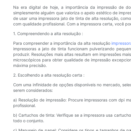
Na era digital de hoje, a importância da impressão de do
simplesmente alguém que valoriza o apelo estético de impre
de usar uma impressora jato de tinta de alta resolução, com
com qualidade profissional. Com a impressora certa, você po
1. Compreendendo a alta resolução :
Para compreender a importância da alta resolução
impressora
impressoras a jato de tinta funcionam pulverizando peque
produzir. Resoluções mais altas resultam em impressões mais 
microscópicos para obter qualidade de impressão excepcion
máxima precisão.
2. Escolhendo a alta resolução certa :
Com uma infinidade de opções disponíveis no mercado, selecio
serem considerados:
a) Resolução de impressão: Procure impressoras com dpi mai
profissional.
b) Cartuchos de tinta: Verifique se a impressora usa cartuch
todo o conjunto.
c) Manuseio de papel: Considere os tipos e tamanhos de pa