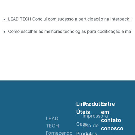
LEAD TECH Conclui com sucesso a participação na Interpack 2
Como escolher as melhores tecnologias para codificação e mar
Links
Produtos
Entre
Úteis
em
Impressora
LEAD
contato
Casa
jato de
TECH
conosco
Fornecendo
Produtos
tinta