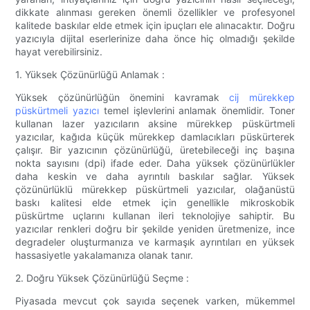
dikkate alınması gereken önemli özellikler ve profesyonel
kalitede baskılar elde etmek için ipuçları ele alınacaktır. Doğru
yazıcıyla dijital eserlerinize daha önce hiç olmadığı şekilde
hayat verebilirsiniz.
1. Yüksek Çözünürlüğü Anlamak :
Yüksek çözünürlüğün önemini kavramak
cij mürekkep
püskürtmeli yazıcı
temel işlevlerini anlamak önemlidir. Toner
kullanan lazer yazıcıların aksine mürekkep püskürtmeli
yazıcılar, kağıda küçük mürekkep damlacıkları püskürterek
çalışır. Bir yazıcının çözünürlüğü, üretebileceği inç başına
nokta sayısını (dpi) ifade eder. Daha yüksek çözünürlükler
daha keskin ve daha ayrıntılı baskılar sağlar. Yüksek
çözünürlüklü mürekkep püskürtmeli yazıcılar, olağanüstü
baskı kalitesi elde etmek için genellikle mikroskobik
püskürtme uçlarını kullanan ileri teknolojiye sahiptir. Bu
yazıcılar renkleri doğru bir şekilde yeniden üretmenize, ince
degradeler oluşturmanıza ve karmaşık ayrıntıları en yüksek
hassasiyetle yakalamanıza olanak tanır.
2. Doğru Yüksek Çözünürlüğü Seçme :
Piyasada mevcut çok sayıda seçenek varken, mükemmel