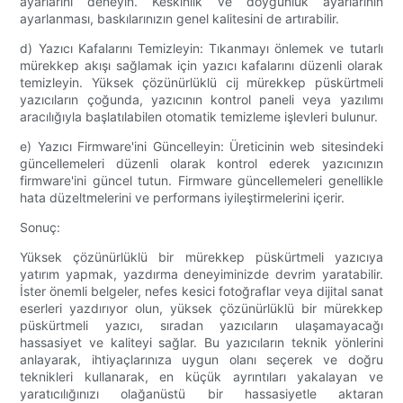
ayarlarını deneyin. Keskinlik ve doygunluk ayarlarının
ayarlanması, baskılarınızın genel kalitesini de artırabilir.
d) Yazıcı Kafalarını Temizleyin: Tıkanmayı önlemek ve tutarlı
mürekkep akışı sağlamak için yazıcı kafalarını düzenli olarak
temizleyin. Yüksek çözünürlüklü cij mürekkep püskürtmeli
yazıcıların çoğunda, yazıcının kontrol paneli veya yazılımı
aracılığıyla başlatılabilen otomatik temizleme işlevleri bulunur.
e) Yazıcı Firmware'ini Güncelleyin: Üreticinin web sitesindeki
güncellemeleri düzenli olarak kontrol ederek yazıcınızın
firmware'ini güncel tutun. Firmware güncellemeleri genellikle
hata düzeltmelerini ve performans iyileştirmelerini içerir.
Sonuç:
Yüksek çözünürlüklü bir mürekkep püskürtmeli yazıcıya
yatırım yapmak, yazdırma deneyiminizde devrim yaratabilir.
İster önemli belgeler, nefes kesici fotoğraflar veya dijital sanat
eserleri yazdırıyor olun, yüksek çözünürlüklü bir mürekkep
püskürtmeli yazıcı, sıradan yazıcıların ulaşamayacağı
hassasiyet ve kaliteyi sağlar. Bu yazıcıların teknik yönlerini
anlayarak, ihtiyaçlarınıza uygun olanı seçerek ve doğru
teknikleri kullanarak, en küçük ayrıntıları yakalayan ve
yaratıcılığınızı olağanüstü bir hassasiyetle aktaran