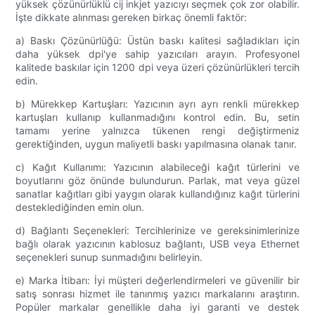
yüksek çözünürlüklü cij inkjet yazıcıyı seçmek çok zor olabilir.
İşte dikkate alınması gereken birkaç önemli faktör:
a) Baskı Çözünürlüğü: Üstün baskı kalitesi sağladıkları için
daha yüksek dpi'ye sahip yazıcıları arayın. Profesyonel
kalitede baskılar için 1200 dpi veya üzeri çözünürlükleri tercih
edin.
b) Mürekkep Kartuşları: Yazıcının ayrı ayrı renkli mürekkep
kartuşları kullanıp kullanmadığını kontrol edin. Bu, setin
tamamı yerine yalnızca tükenen rengi değiştirmeniz
gerektiğinden, uygun maliyetli baskı yapılmasına olanak tanır.
c) Kağıt Kullanımı: Yazıcının alabileceği kağıt türlerini ve
boyutlarını göz önünde bulundurun. Parlak, mat veya güzel
sanatlar kağıtları gibi yaygın olarak kullandığınız kağıt türlerini
desteklediğinden emin olun.
d) Bağlantı Seçenekleri: Tercihlerinize ve gereksinimlerinize
bağlı olarak yazıcının kablosuz bağlantı, USB veya Ethernet
seçenekleri sunup sunmadığını belirleyin.
e) Marka İtibarı: İyi müşteri değerlendirmeleri ve güvenilir bir
satış sonrası hizmet ile tanınmış yazıcı markalarını araştırın.
Popüler markalar genellikle daha iyi garanti ve destek