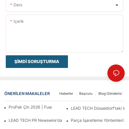
Ders
Içerik
ŞIMDI SORUŞTURMA
ÖNERILEN MAKALELER
Haberler
Başvuru
Blog Gönderisi
ProPak Çin 2026 | Fuar Biter, Hizmetimiz Bitmez
LEAD TECH Düsseldorf'taki Inte
LEAD TECH PR Newswire'da yer aldı: Interpack 2026 Almanya'da
Parça İşaretleme Yöntemleri: L