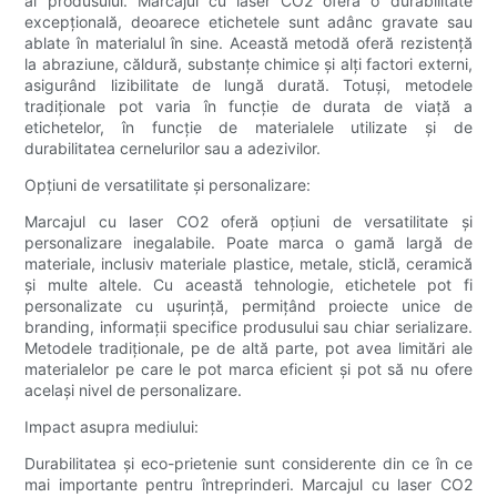
al produsului. Marcajul cu laser CO2 oferă o durabilitate
excepțională, deoarece etichetele sunt adânc gravate sau
ablate în materialul în sine. Această metodă oferă rezistență
la abraziune, căldură, substanțe chimice și alți factori externi,
asigurând lizibilitate de lungă durată. Totuși, metodele
tradiționale pot varia în funcție de durata de viață a
etichetelor, în funcție de materialele utilizate și de
durabilitatea cernelurilor sau a adezivilor.
Opțiuni de versatilitate și personalizare:
Marcajul cu laser CO2 oferă opțiuni de versatilitate și
personalizare inegalabile. Poate marca o gamă largă de
materiale, inclusiv materiale plastice, metale, sticlă, ceramică
și multe altele. Cu această tehnologie, etichetele pot fi
personalizate cu ușurință, permițând proiecte unice de
branding, informații specifice produsului sau chiar serializare.
Metodele tradiționale, pe de altă parte, pot avea limitări ale
materialelor pe care le pot marca eficient și pot să nu ofere
același nivel de personalizare.
Impact asupra mediului:
Durabilitatea și eco-prietenie sunt considerente din ce în ce
mai importante pentru întreprinderi. Marcajul cu laser CO2