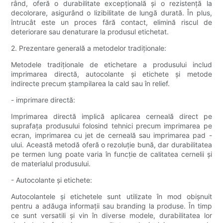
rând, oferă o durabilitate excepțională și o rezistență la
decolorare, asigurând o lizibilitate de lungă durată. În plus,
întrucât este un proces fără contact, elimină riscul de
deteriorare sau denaturare la produsul etichetat.
2. Prezentare generală a metodelor tradiționale:
Metodele tradiționale de etichetare a produsului includ
imprimarea directă, autocolante și etichete și metode
indirecte precum ștampilarea la cald sau în relief.
- imprimare directă:
Imprimarea directă implică aplicarea cerneală direct pe
suprafața produsului folosind tehnici precum imprimarea pe
ecran, imprimarea cu jet de cerneală sau imprimarea pad -
ului. Această metodă oferă o rezoluție bună, dar durabilitatea
pe termen lung poate varia în funcție de calitatea cernelii și
de materialul produsului.
- Autocolante și etichete:
Autocolantele și etichetele sunt utilizate în mod obișnuit
pentru a adăuga informații sau branding la produse. În timp
ce sunt versatili și vin în diverse modele, durabilitatea lor