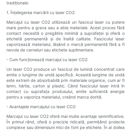
tradiționale:
1. Înțelegerea marcării cu laser CO2:
Marcajul cu laser CO2 utilizează un fascicul laser cu putere
mare pentru a grava sau a abla materiale. Acest proces fără
contact necesită o pregătire minimă a suprafeței și oferă o
etichetă permanentă și de înaltă calitate. Fasciculul laser
vaporizează materialul, lăsând o marcă permanentă fără a fi
nevoie de cerneluri sau etichete suplimentare.
- Cum funcționează marcajul cu laser CO2:
Un laser CO2 produce un fascicul de lumină concentrat care
emite o lungime de undă specifică. Această lungime de undă
este extrem de absorbabilă prin materiale organice, cum ar fi
lemn, hârtie, carton și plastic. Când fasciculul laser intră în
contact cu suprafața produsului, emite suficientă energie
pentru a vaporiza materialul, creând marca dorită.
- Avantajele marcajului cu laser CO2:
Marcajul cu laser CO2 oferă mai multe avantaje semnificative.
În primul rând, oferă o precizie ridicată, permițând proiecte
complexe sau dimensiuni mici de font pe etichete. În al doilea