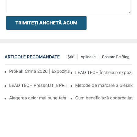
TRIMITEȚI ANCHETĂ ACUM
ARTICOLE RECOMANDATE
Ştiri
Aplicație
Postare Pe Blog
ProPak China 2026 | Expoziția se termină, serviciile noastre nu
LEAD TECH Încheie o expoziție
LEAD TECH Prezentat la PR Newswire, lansează soluții de codar
Metode de marcare a pieselor: 
Alegerea celor mai bune tehnologii pentru codificarea și marcare
Cum beneficiază codarea laser i