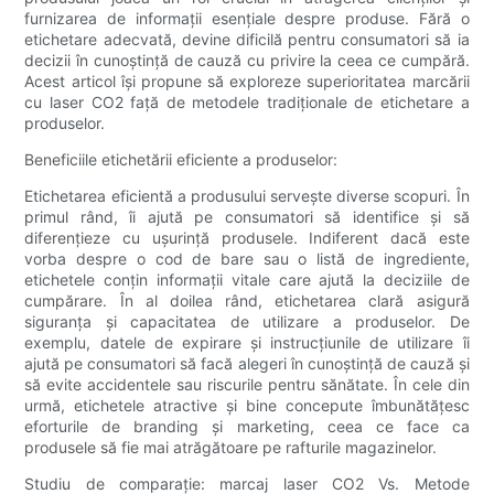
furnizarea de informații esențiale despre produse. Fără o
etichetare adecvată, devine dificilă pentru consumatori să ia
decizii în cunoștință de cauză cu privire la ceea ce cumpără.
Acest articol își propune să exploreze superioritatea marcării
cu laser CO2 față de metodele tradiționale de etichetare a
produselor.
Beneficiile etichetării eficiente a produselor:
Etichetarea eficientă a produsului servește diverse scopuri. În
primul rând, îi ajută pe consumatori să identifice și să
diferențieze cu ușurință produsele. Indiferent dacă este
vorba despre o cod de bare sau o listă de ingrediente,
etichetele conțin informații vitale care ajută la deciziile de
cumpărare. În al doilea rând, etichetarea clară asigură
siguranța și capacitatea de utilizare a produselor. De
exemplu, datele de expirare și instrucțiunile de utilizare îi
ajută pe consumatori să facă alegeri în cunoștință de cauză și
să evite accidentele sau riscurile pentru sănătate. În cele din
urmă, etichetele atractive și bine concepute îmbunătățesc
eforturile de branding și marketing, ceea ce face ca
produsele să fie mai atrăgătoare pe rafturile magazinelor.
Studiu de comparație: marcaj laser CO2 Vs. Metode