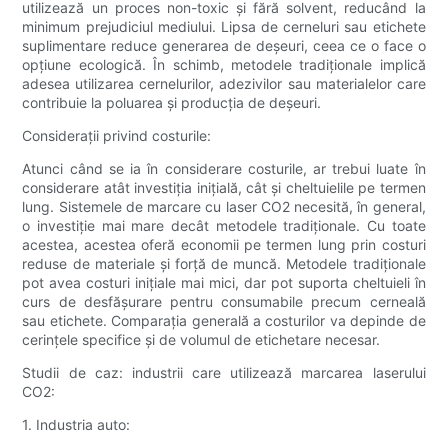
utilizează un proces non-toxic și fără solvent, reducând la
minimum prejudiciul mediului. Lipsa de cerneluri sau etichete
suplimentare reduce generarea de deșeuri, ceea ce o face o
opțiune ecologică. În schimb, metodele tradiționale implică
adesea utilizarea cernelurilor, adezivilor sau materialelor care
contribuie la poluarea și producția de deșeuri.
Considerații privind costurile:
Atunci când se ia în considerare costurile, ar trebui luate în
considerare atât investiția inițială, cât și cheltuielile pe termen
lung. Sistemele de marcare cu laser CO2 necesită, în general,
o investiție mai mare decât metodele tradiționale. Cu toate
acestea, acestea oferă economii pe termen lung prin costuri
reduse de materiale și forță de muncă. Metodele tradiționale
pot avea costuri inițiale mai mici, dar pot suporta cheltuieli în
curs de desfășurare pentru consumabile precum cerneală
sau etichete. Comparația generală a costurilor va depinde de
cerințele specifice și de volumul de etichetare necesar.
Studii de caz: industrii care utilizează marcarea laserului
CO2:
1. Industria auto: