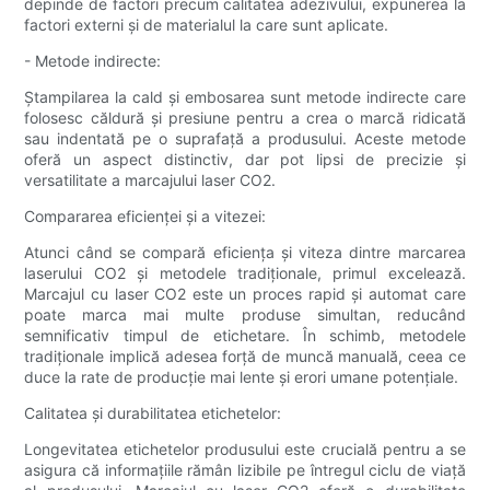
depinde de factori precum calitatea adezivului, expunerea la
factori externi și de materialul la care sunt aplicate.
- Metode indirecte:
Ștampilarea la cald și embosarea sunt metode indirecte care
folosesc căldură și presiune pentru a crea o marcă ridicată
sau indentată pe o suprafață a produsului. Aceste metode
oferă un aspect distinctiv, dar pot lipsi de precizie și
versatilitate a marcajului laser CO2.
Compararea eficienței și a vitezei:
Atunci când se compară eficiența și viteza dintre marcarea
laserului CO2 și metodele tradiționale, primul excelează.
Marcajul cu laser CO2 este un proces rapid și automat care
poate marca mai multe produse simultan, reducând
semnificativ timpul de etichetare. În schimb, metodele
tradiționale implică adesea forță de muncă manuală, ceea ce
duce la rate de producție mai lente și erori umane potențiale.
Calitatea și durabilitatea etichetelor:
Longevitatea etichetelor produsului este crucială pentru a se
asigura că informațiile rămân lizibile pe întregul ciclu de viață