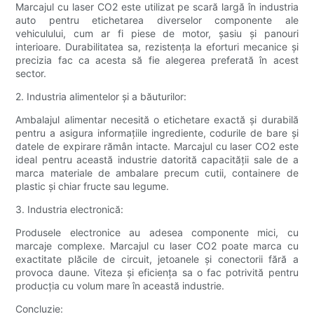
Marcajul cu laser CO2 este utilizat pe scară largă în industria
auto pentru etichetarea diverselor componente ale
vehiculului, cum ar fi piese de motor, șasiu și panouri
interioare. Durabilitatea sa, rezistența la eforturi mecanice și
precizia fac ca acesta să fie alegerea preferată în acest
sector.
2. Industria alimentelor și a băuturilor:
Ambalajul alimentar necesită o etichetare exactă și durabilă
pentru a asigura informațiile ingrediente, codurile de bare și
datele de expirare rămân intacte. Marcajul cu laser CO2 este
ideal pentru această industrie datorită capacității sale de a
marca materiale de ambalare precum cutii, containere de
plastic și chiar fructe sau legume.
3. Industria electronică:
Produsele electronice au adesea componente mici, cu
marcaje complexe. Marcajul cu laser CO2 poate marca cu
exactitate plăcile de circuit, jetoanele și conectorii fără a
provoca daune. Viteza și eficiența sa o fac potrivită pentru
producția cu volum mare în această industrie.
Concluzie: