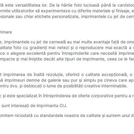
lă este versatilitatea lor. De la hârtie foto lucioasă până la card
rmite utilizatorilor să experimenteze cu diferite materiale și finisaje, e
sionale sau chiar etichete personalizate, imprimantele cu jet de cer
primare
e, imprimantele cu jet de cerneală au mai multe avantaje față de omo
itate foto cu gradienți mai netezi și o reproducere mai exactă a cul
ce o alegere excelentă pentru întreprinderile care necesită imprime
mpacte și mai liniștite decât alte tipuri de imprimante, ceea ce le f
imprimarea de înaltă rezoluție, oferind o calitate excepțională, o re
nă imprimeuri demne de galerie sau pur și simplu pe cineva care aprec
tru dvs. și deblocați o lume de posibilități creative interminabile.
și este specializat în întreprinderea de oferte corporative pentru a r
e sunt interesați de imprimanta CIJ.
tem niciodată cu standardele noastre de calitate și suntem unul din