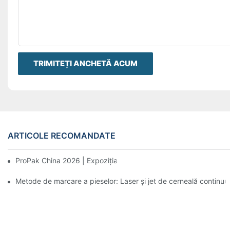
TRIMITEȚI ANCHETĂ ACUM
ARTICOLE RECOMANDATE
ProPak China 2026 | Expoziția se termină, serviciile noastre nu
Metode de marcare a pieselor: Laser și jet de cerneală continuu