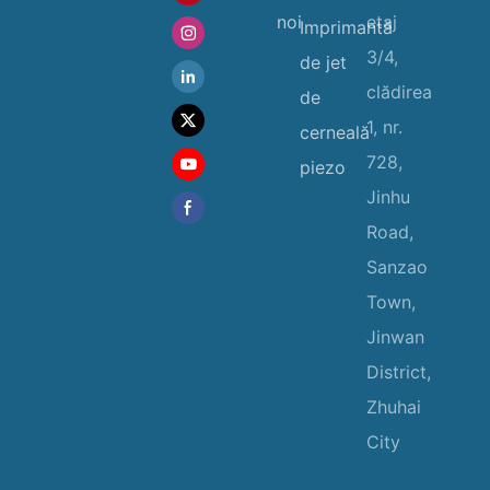
noi
etaj
Imprimantă
3/4,
de jet
clădirea
de
1, nr.
cerneală
728,
piezo
Jinhu
Road,
Sanzao
Town,
Jinwan
District,
Zhuhai
City