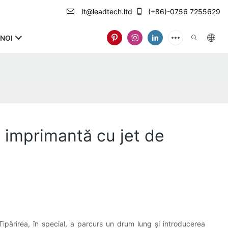
lt@leadtech.ltd
(+86)-0756 7255629
NOI
o imprimantă cu jet de
ipărirea, în special, a parcurs un drum lung și introducerea