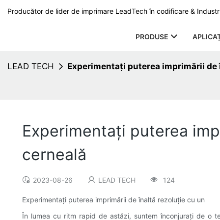
Producător de lider de imprimare LeadTech în codificare & Industri
PRODUSE
APLICAȚ
LEAD TECH
Experimentați puterea imprimării de î
Experimentați puterea impr
cerneală
2023-08-26
LEAD TECH
124
Experimentați puterea imprimării de înaltă rezoluție cu un
În lumea cu ritm rapid de astăzi, suntem înconjurați de o t