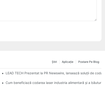
Ştiri
Aplicație
Postare Pe Blog
 Düsseldorf
LEAD TECH Prezentat la PR Newswire, lansează soluții de codare
 ambalajelor flexibile
Cum beneficiază codarea laser industria alimentară și a băuturilo