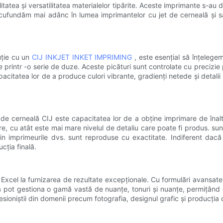
itatea și versatilitatea materialelor tipărite. Aceste imprimante s-au 
e scufundăm mai adânc în lumea imprimantelor cu jet de cerneală și
uție cu un
CIJ INKJET INKET IMPRIMING
, este esențial să înțelegem
e printr -o serie de duze. Aceste picături sunt controlate cu preciz
acitatea lor de a produce culori vibrante, gradienți netede și detalii
t de cerneală CIJ este capacitatea lor de a obține imprimare de înal
re, cu atât este mai mare nivelul de detaliu care poate fi produs. sun
 imprimeurile dvs. sunt reproduse cu exactitate. Indiferent dacă i
cția finală.
t Excel la furnizarea de rezultate excepționale. Cu formulări avansat
ea pot gestiona o gamă vastă de nuanțe, tonuri și nuanțe, permițând 
esioniștii din domenii precum fotografia, designul grafic și producția 