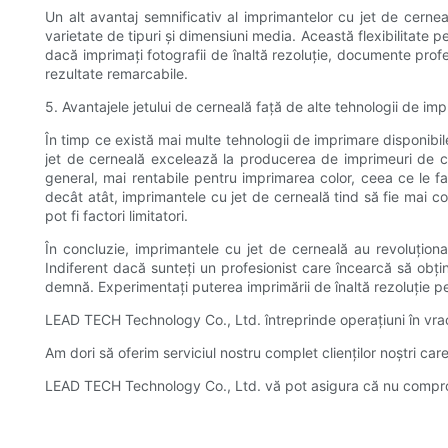
Un alt avantaj semnificativ al imprimantelor cu jet de cernea
varietate de tipuri și dimensiuni media. Această flexibilitate pe
dacă imprimați fotografii de înaltă rezoluție, documente profe
rezultate remarcabile.
5. Avantajele jetului de cerneală față de alte tehnologii de im
În timp ce există mai multe tehnologii de imprimare disponibil
jet de cerneală excelează la producerea de imprimeuri de cal
general, mai rentabile pentru imprimarea color, ceea ce le fa
decât atât, imprimantele cu jet de cerneală tind să fie mai co
pot fi factori limitatori.
În concluzie, imprimantele cu jet de cerneală au revoluționat 
Indiferent dacă sunteți un profesionist care încearcă să obți
demnă. Experimentați puterea imprimării de înaltă rezoluție pen
LEAD TECH Technology Co., Ltd. întreprinde operațiuni în vrac 
Am dori să oferim serviciul nostru complet clienților noștri car
LEAD TECH Technology Co., Ltd. vă pot asigura că nu compromi