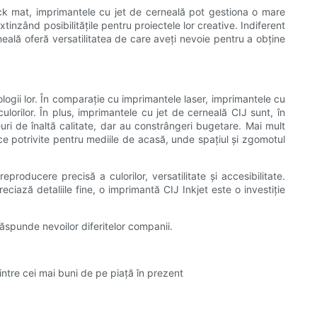
stock mat, imprimantele cu jet de cerneală pot gestiona o mare
xtinzând posibilitățile pentru proiectele lor creative. Indiferent
neală oferă versatilitatea de care aveți nevoie pentru a obține
logii lor. În comparație cu imprimantele laser, imprimantele cu
orilor. În plus, imprimantele cu jet de cerneală CIJ sunt, în
uri de înaltă calitate, dar au constrângeri bugetare. Mai mult
ace potrivite pentru mediile de acasă, unde spațiul și zgomotul
producere precisă a culorilor, versatilitate și accesibilitate.
iază detaliile fine, o imprimantă CIJ Inkjet este o investiție
ăspunde nevoilor diferitelor companii.
tre cei mai buni de pe piață în prezent