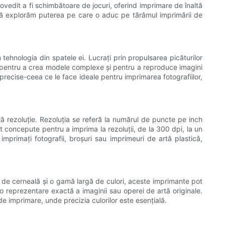
dovedit a fi schimbătoare de jocuri, oferind imprimare de înaltă
 să explorăm puterea pe care o aduc pe tărâmul imprimării de
 tehnologia din spatele ei. Lucrați prin propulsarea picăturilor
ie pentru a crea modele complexe și pentru a reproduce imagini
 precise-ceea ce le face ideale pentru imprimarea fotografiilor,
tă rezoluție. Rezoluția se referă la numărul de puncte pe inch
t concepute pentru a imprima la rezoluții, de la 300 dpi, la un
mprimați fotografii, broșuri sau imprimeuri de artă plastică,
e de cerneală și o gamă largă de culori, aceste imprimante pot
o reprezentare exactă a imaginii sau operei de artă originale.
de imprimare, unde precizia culorilor este esențială.