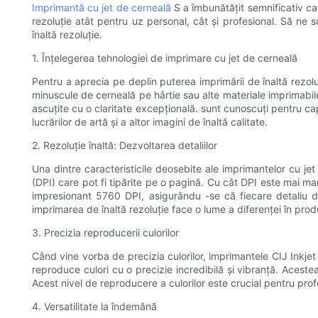
Imprimantă cu jet de cerneală
S a îmbunătățit semnificativ cal
rezoluție atât pentru uz personal, cât și profesional. Să n
înaltă rezoluție.
1. Înțelegerea tehnologiei de imprimare cu jet de cerneală
Pentru a aprecia pe deplin puterea imprimării de înaltă rezol
minuscule de cerneală pe hârtie sau alte materiale imprimabil
ascuțite cu o claritate excepțională. sunt cunoscuți pentru cap
lucrărilor de artă și a altor imagini de înaltă calitate.
2. Rezoluție înaltă: Dezvoltarea detaliilor
Una dintre caracteristicile deosebite ale imprimantelor cu je
(DPI) care pot fi tipărite pe o pagină. Cu cât DPI este mai ma
impresionant 5760 DPI, asigurându -se că fiecare detaliu din
imprimarea de înaltă rezoluție face o lume a diferenței în produ
3. Precizia reproducerii culorilor
Când vine vorba de precizia culorilor, imprimantele CIJ Inkje
reproduce culori cu o precizie incredibilă și vibranță. Acest
Acest nivel de reproducere a culorilor este crucial pentru prof
4. Versatilitate la îndemână