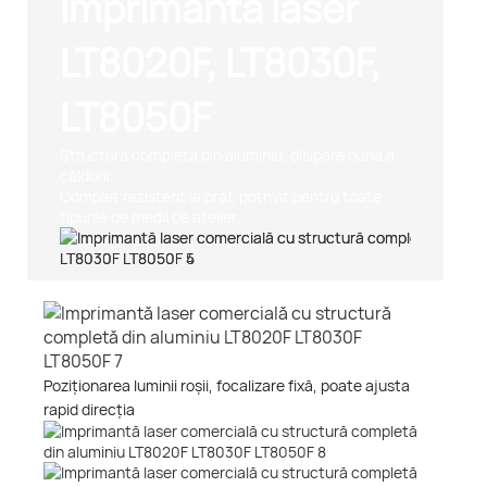
Imprimantă laser
LT8020F, LT8030F,
LT8050F
Structură completă din aluminiu, disipare bună a
căldurii.
Complet rezistent la praf, potrivit pentru toate
tipurile de medii de atelier.
Poziționarea luminii roșii, focalizare fixă, poate ajusta
rapid direcția