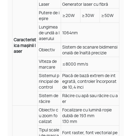
Laser
Generator laser cu fibră
Putere de i
≥20W
≥30W
≥50W
eșire
Lungimea
de undă a l
1064nm
aserului
Caracterist
ica mașinii l
Sistem de scanare bidimensi
Obiectiv
aser
onală de înaltă precizie
Viteza de
≤8000 mm/s
marcare
Sistemul p
Placă de bază extrem de int
rincipal de
egrată, controler încorporat
control
de 10,4 inci
Sistem de
Răcire cu apă sau răcire cu a
răcire
er
Obiectiv c
Focalizare cu lumină roșie
u zoom fo
dublă de 193 mm
calizat
130 mm
Tipul scale
Font raster, font vectorial pe
i de marca