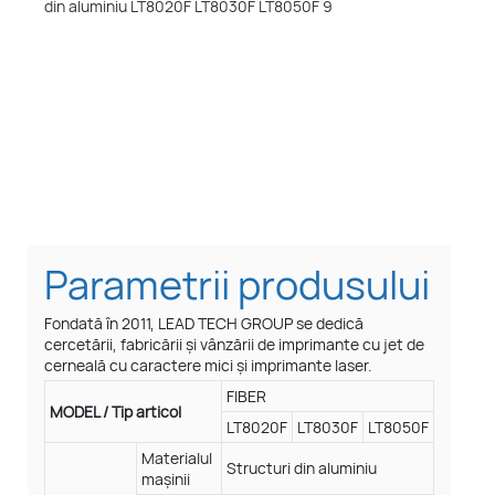
Aplicații
Poate fi aplicat în diverse industrii, cum ar fi alimente,
medicamente, băuturi, produse chimice de zi cu zi,
piese auto, țevi, materiale de construcții, hârtie de uz
casnic, produse chimice, tutun și alte industrii.
Parametrii produsului
Fondată în 2011, LEAD TECH GROUP se dedică
cercetării, fabricării și vânzării de imprimante cu jet de
cerneală cu caractere mici și imprimante laser.
FIBER
MODEL / Tip articol
LT8020F
LT8030F
LT8050F
Materialul
Structuri din aluminiu
mașinii