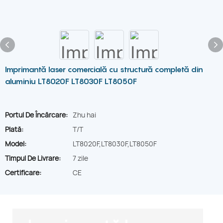
Imprimantă laser comercială cu structură completă din
aluminiu LT8020F LT8030F LT8050F
Portul De Încărcare:
Zhu hai
Plată:
T/T
Model:
LT8020F,LT8030F,LT8050F
Timpul De Livrare:
7 zile
Certificare:
CE