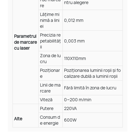
ntru alegere
re
Lățime mi
nimă a lini
0,012 mm
ei
Precizia re
Parametrul
petabilităț
0,003 mm
de marcare
ii
cu laser
Zona de lu
110X110mm
cru
Poziționar
Poziționarea luminii roșii și fo
e
calizare dublă a luminii roșii
Linii de ma
Fără limită în zona de lucru
rcare
Viteză
0~200 m/min
Putere
220VA
Consum d
Alte
600W
e energie