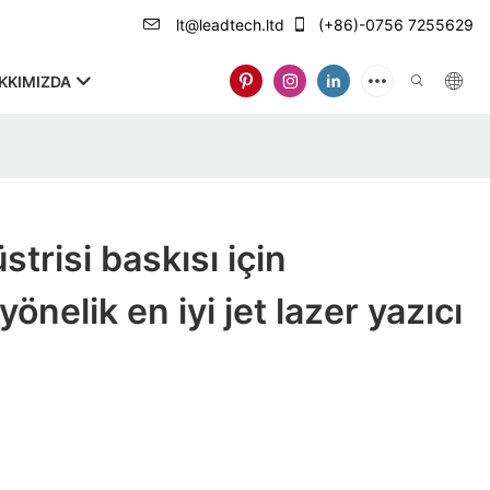
lt@leadtech.ltd
(+86)-0756 7255629
KKIMIZDA
trisi baskısı için
yönelik en iyi jet lazer yazıcı