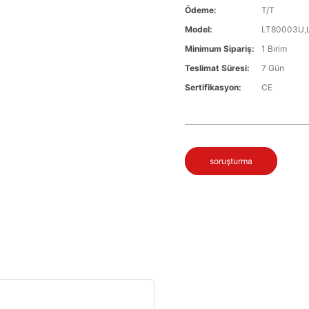
Ödeme:
T/T
Model:
LT80003U,
Minimum Sipariş:
1 Birim
Teslimat Süresi:
7 Gün
Sertifikasyon:
CE
soruşturma