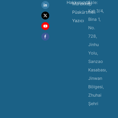
Hakkımızda
Ekle:
Mürekkep
Kat 3/4,
Püskürtmeli
Bina 1,
Yazıcı
No.
728,
Jinhu
Yolu,
Sanzao
Kasabası,
Jinwan
Bölgesi,
Zhuhai
Şehri