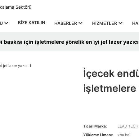
rkalama Sektörü.
BIZE KATILIN
U
HABERLER
HIZMETLER
HA
 baskısı için işletmelere yönelik en iyi jet lazer yazıcı
İçecek endüs
işletmelere 
Ticari Marka:
LEAD TECH
Yükleme Limanı:
zhu hai