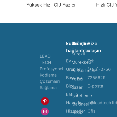
Yüksek Hızlı CIJ Yazıcı
Hızlı CIJ 
kullanışlı
Ürünler
Bize
bağlantılar
ulaşın
Sürekli
LEAD
Ev
Tel:
Mürekkep
TECH
Profesyonel
Ürünler
(+86)-0756
Püskürtmeli
Kodlama
Başvuru
7255629
Yazıcı
Çözümleri
Bize
E-posta
Lazer
Sağlama
katılın
:
İşaretleme
Haberler
lt@leadtech.lt
Makinesi
Hizmetler
Ofis
Piezo