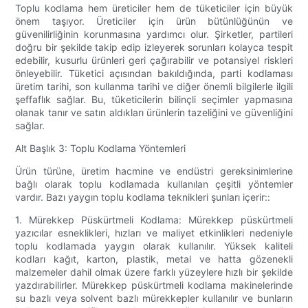
Toplu kodlama hem üreticiler hem de tüketiciler için büyük
önem taşıyor. Üreticiler için ürün bütünlüğünün ve
güvenilirliğinin korunmasına yardımcı olur. Şirketler, partileri
doğru bir şekilde takip edip izleyerek sorunları kolayca tespit
edebilir, kusurlu ürünleri geri çağırabilir ve potansiyel riskleri
önleyebilir. Tüketici açısından bakıldığında, parti kodlaması
üretim tarihi, son kullanma tarihi ve diğer önemli bilgilerle ilgili
şeffaflık sağlar. Bu, tüketicilerin bilinçli seçimler yapmasına
olanak tanır ve satın aldıkları ürünlerin tazeliğini ve güvenliğini
sağlar.
Alt Başlık 3: Toplu Kodlama Yöntemleri
Ürün türüne, üretim hacmine ve endüstri gereksinimlerine
bağlı olarak toplu kodlamada kullanılan çeşitli yöntemler
vardır. Bazı yaygın toplu kodlama teknikleri şunları içerir::
1. Mürekkep Püskürtmeli Kodlama: Mürekkep püskürtmeli
yazıcılar esneklikleri, hızları ve maliyet etkinlikleri nedeniyle
toplu kodlamada yaygın olarak kullanılır. Yüksek kaliteli
kodları kağıt, karton, plastik, metal ve hatta gözenekli
malzemeler dahil olmak üzere farklı yüzeylere hızlı bir şekilde
yazdırabilirler. Mürekkep püskürtmeli kodlama makinelerinde
su bazlı veya solvent bazlı mürekkepler kullanılır ve bunların