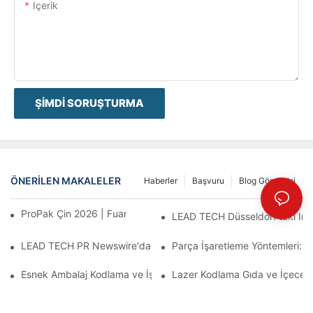
Içerik
ŞIMDI SORUŞTURMA
ÖNERILEN MAKALELER
Haberler
Başvuru
Blog Gönderisi
ProPak Çin 2026 | Fuar Biter, Hizmetimiz Bitmez
LEAD TECH Düsseldorf'taki Inte
LEAD TECH PR Newswire'da yer aldı: Interpack 2026 Almanya'da
Parça İşaretleme Yöntemleri: L
Esnek Ambalaj Kodlama ve İşaretleme İçin En İyi Teknolojileri S
Lazer Kodlama Gıda ve İçecek 