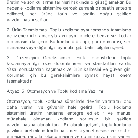
üretim ve son kullanma tarihleri ​​hakkında bilgi sağlamaktır. Bu
nedenle kodlama sistemine gerçek zamanlı bir saatin entegre
edilmesi, her ürüne tarih ve saatin doğru şekilde
yazdırılmasını sağlar.
2. Ürün Tanımlaması: Toplu kodlama aynı zamanda tanımlama
ve izlenebilirlik amacıyla ayrı ayrı ürünlere benzersiz kodlar
atanmasını da içerir. Bu kodlar ürün tipi, parti numarası, seri
numarası veya diğer ilgili ayrıntılar gibi belirli bilgileri içerebilir.
3. Düzenleyici Gereksinimler: Farklı endüstrilerin toplu
kodlamayla ilgili özel düzenlemeleri ve standartları vardır.
Yasal sonuçlardan kaçınmak ve ürün kalitesini ve güvenliğini
korumak için bu gereksinimlere uymak hayati önem
taşımaktadır.
Altyazı 5: Otomasyon ve Toplu Kodlama Yazılımı
Otomasyon, toplu kodlama sürecinde devrim yaratarak onu
daha verimli ve güvenilir hale getirdi. Toplu kodlama
sistemleri üretim hatlarına entegre edilebilir ve manuel
müdahale olmadan kodların sorunsuz bir şekilde
yazdırılmasına olanak tanır. Ek olarak gelişmiş toplu kodlama
yazılımı, üreticilerin kodlama sürecini yönetmesine ve kontrol
etmesine, raporlar oluşturmasına ve optimizasyon için verileri