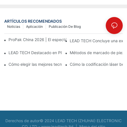
ARTÍCULOS RECOMENDADOS
Noticias
Aplicación
Publicación De Blog
ProPak China 2026 | El espectáculo termina, nuestro servicio no
LEAD TECH Concluye una exitos
LEAD TECH Destacado en PR Newswire: Presentación de solucio
Métodos de marcado de piezas:
Cómo elegir las mejores tecnologías para la codificación y el m
Cómo la codificación láser bene
Derechos de autor© 2024 LEAD TECH (ZHUHAI) ELECTRONIC
CO.,LTD -
www.leadtech.ltd
|
Mapa del sitio