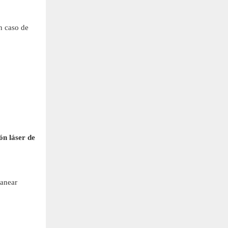
en caso de
ón láser de
canear