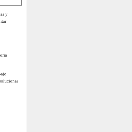
tas y
itar
oria
bajo
solucionar