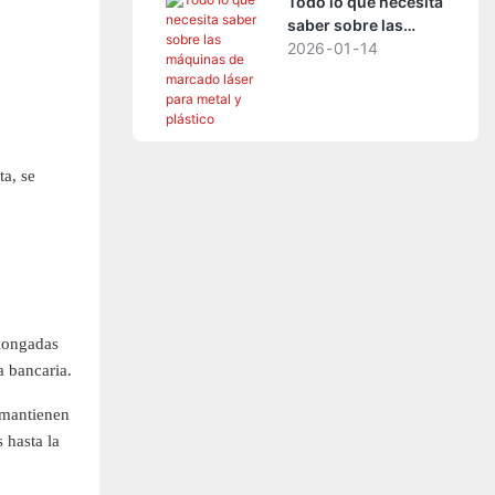
Todo lo que necesita
saber sobre las
máquinas de
2026
01
14
marcado láser para
metal y plástico
ta, se
olongadas
a bancaria.
 mantienen
 hasta la