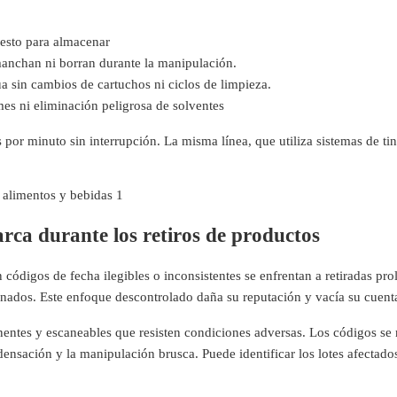
puesto para almacenar
manchan ni borran durante la manipulación.
a sin cambios de cartuchos ni ciclos de limpieza.
ames ni eliminación peligrosa de solventes
por minuto sin interrupción. La misma línea, que utiliza sistemas de tin
arca durante los retiros de productos
digos de fecha ilegibles o inconsistentes se enfrentan a retiradas pr
inados. Este enfoque descontrolado daña su reputación y vacía su cuent
entes y escaneables que resisten condiciones adversas. Los códigos se
densación y la manipulación brusca. Puede identificar los lotes afectados