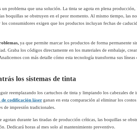
ás un problema que una solución. La tinta se agota en plena producción, 
 las boquillas se obstruyen en el peor momento. Al mismo tiempo, las n
 y los consumidores exigen que los productos incluyan fechas de caduci
problemas,
ya que permite marcar los productos de forma permanente si
dad. Graba los códigos directamente en los materiales de embalaje, cre
Analicemos con más detalle cómo esta tecnología transforma sus líneas
trás los sistemas de tinta
eguir reemplazando los cartuchos de tinta y limpiando los cabezales de 
de codificación láser
ganan en esta comparación al eliminar los costos
s de impresión tradicionales.
e agotan durante las tiradas de producción críticas, las boquillas se obs
sión. Dedicará horas al mes solo al mantenimiento preventivo.