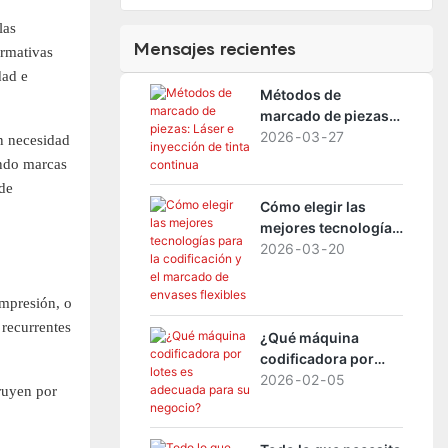
las
Mensajes recientes
ormativas
dad e
Métodos de
marcado de piezas:
Láser e inyección de
2026
03
27
n necesidad
tinta continua
ando marcas
 de
Cómo elegir las
mejores tecnologías
para la codificación
2026
03
20
y el marcado de
envases flexibles
impresión, o
 recurrentes
¿Qué máquina
codificadora por
lotes es adecuada
2026
02
05
truyen por
para su negocio?