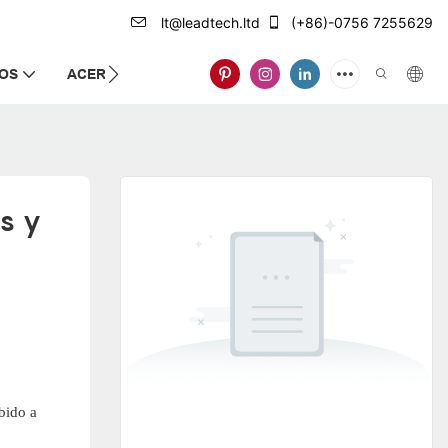
lt@leadtech.ltd
(+86)-0756 7255629
IOS
ACERCA DE NOSOTROS
s y 
bido a