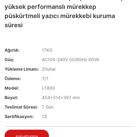
yüksek performanslı mürekkep
püskürtmeli yazıcı mürekkebi kuruma
süresi
Ağırlık:
17KG
Güç:
AC100-240V 50/60Hz 60VA
Yükleme Limanı:
Zhuhai
Ödeme:
T/T
Model:
LT800
Boyut:
454x314x397 mm
Teslimat Süresi:
7 Gün
Sertifikasyon:
CE
soruşturma