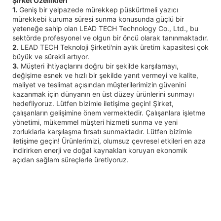
Şirket Özellikleri
1.
Geniş bir yelpazede mürekkep püskürtmeli yazıcı
mürekkebi kuruma süresi sunma konusunda güçlü bir
yeteneğe sahip olan LEAD TECH Technology Co., Ltd., bu
sektörde profesyonel ve olgun bir öncü olarak tanınmaktadır.
2.
LEAD TECH Teknoloji Şirketi'nin aylık üretim kapasitesi çok
büyük ve sürekli artıyor.
3.
Müşteri ihtiyaçlarını doğru bir şekilde karşılamayı,
değişime esnek ve hızlı bir şekilde yanıt vermeyi ve kalite,
maliyet ve teslimat açısından müşterilerimizin güvenini
kazanmak için dünyanın en üst düzey ürünlerini sunmayı
hedefliyoruz. Lütfen bizimle iletişime geçin! Şirket,
çalışanların gelişimine önem vermektedir. Çalışanlara işletme
yönetimi, mükemmel müşteri hizmeti sunma ve yeni
zorluklarla karşılaşma fırsatı sunmaktadır. Lütfen bizimle
iletişime geçin! Ürünlerimizi, olumsuz çevresel etkileri en aza
indirirken enerji ve doğal kaynakları koruyan ekonomik
açıdan sağlam süreçlerle üretiyoruz.