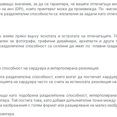
аващо значение, за да се гарантира, че вашите отпечатъци изл
 на инч (DPI), които принтерът може да произвежда. По -висок
те разделителни способности са желателни за задачи като отпе
 влияе пряко върху яснотата и остротата на отпечатъците. 
лен за фотографи, графични дизайнери, архитекти и други 
разделителна способност са склонни да имат по -плавни град
а способност на хардуера и интерполирана резолюция.
та разделителна способност, която могат да постигнат хардуе
юцията на хардуера често се счита за истинската резолюция на 
ъщо като подобрена разделителна способност, интерполирана
тера. Той постига това, като добавя допълнителни точки между
а изображения с голям формат или разширяване на малко изобр
принтера