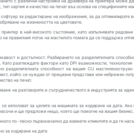
рането с различни настройки на драйвера на принтера може да 
 тип хартия и качество на печат въз основа на специфичните из
 софтуер за редактиране на изображения, за да оптимизирате в
добряване на жизнеността на цветовете.
ринтер в най-високото състояние, като изпълнявате редовни 
о на правилния поток на мастилото помага да се поддържа опти
кавост и достъпност. Разбирането на разделителната способно
 Като разглеждате фактори като DPI възможности, технология за
но разделителната способност на вашия CIJ мастиленоструен
ст, който се нуждае от прецизни представи или небрежен потр
ество на печат.
няване на разговорите и сътрудничеството в индустрията за иде
а се използват за целите на машината за кодиране на дата. Ако
насочи и ще предложи нещо, което ще помогне на вашия бизнес.
ого по -лесно първоначално да вземете клиентите и да ги насър
но за кодиране на дата