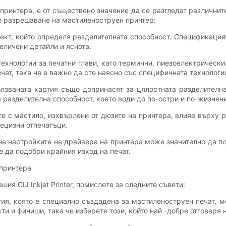
принтера, е от съществено значение да се разгледат различните
о разрешаване на мастиленоструен принтер:
пект, който определя разделителната способност. Спецификаци
величени детайли и яснота.
 технологии за печатни глави, като термични, пиезоелектрическ
чат, така че е важно да сте наясно със специфичната технологи
ползваната хартия също допринасят за цялостната разделителн
 разделителна способност, което води до по-остри и по-жизнен
те с мастило, изхвърлени от дюзите на принтера, влияе върху р
рецизни отпечатъци.
на настройките на драйвера на принтера може значително да пов
е да подобри крайния изход на печат.
 принтера
я CIJ Inkjet Printer, помислете за следните съвети:
тия, която е специално създадена за мастиленоструен печат, 
ти и финиши, така че изберете този, който най -добре отговаря 