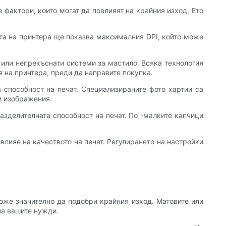
 фактори, които могат да повлияят на крайния изход. Ето
ята на принтера ще показва максималния DPI, който може
и или непрекъснати системи за мастило. Всяка технология
я на принтера, преди да направите покупка.
а способност на печат. Специализираните фото хартии са
и изображения.
азделителната способност на печат. По -малките капчици
лияе на качеството на печат. Регулирането на настройки
може значително да подобри крайния изход. Матовите или
на вашите нужди.