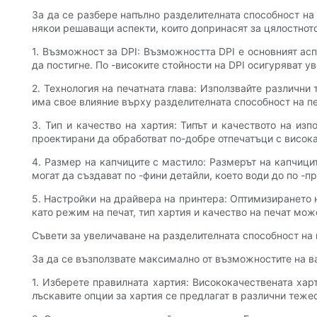
За да се разбере напълно разделителната способност на 
някои решаващи аспекти, които допринасят за цялостнот
1. Възможност за DPI: Възможността DPI е основният ас
да постигне. По -високите стойности на DPI осигуряват у
2. Технология на печатната глава: Използвайте различни
има свое влияние върху разделителната способност на пе
3. Тип и качество на хартия: Типът и качеството на из
проектирани да обработват по-добре отпечатъци с висока
4. Размер на капчиците с мастило: Размерът на капчици
могат да създават по -фини детайли, което води до по -п
5. Настройки на драйвера на принтера: Оптимизирането 
като режим на печат, тип хартия и качество на печат мож
Съвети за увеличаване на разделителната способност на
За да се възползвате максимално от възможностите на ваши
1. Изберете правилната хартия: Висококачествената хар
лъскавите опции за хартия се предлагат в различни тежес