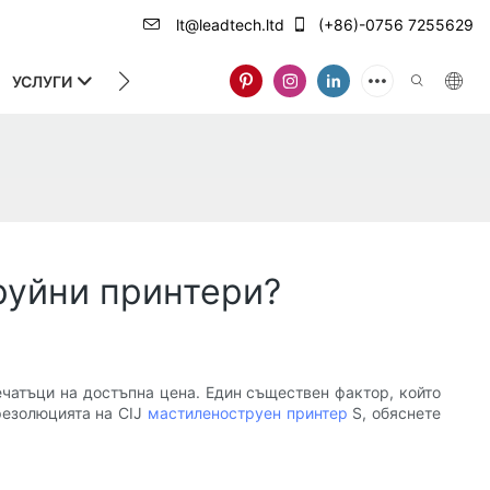
lt@leadtech.ltd
(+86)-0756 7255629
УСЛУГИ
ЗА НАС
руйни принтери?
ечатъци на достъпна цена. Един съществен фактор, който
 резолюцията на CIJ
мастиленоструен принтер
S, обяснете