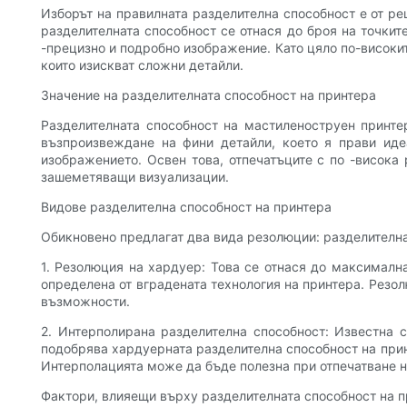
Изборът на правилната разделителна способност е от реш
разделителната способност се отнася до броя на точките
-прецизно и подробно изображение. Като цяло по-високи
които изискват сложни детайли.
Значение на разделителната способност на принтера
Разделителната способност на мастиленоструен принтер
възпроизвеждане на фини детайли, което я прави идеа
изображението. Освен това, отпечатъците с по -висока 
зашеметяващи визуализации.
Видове разделителна способност на принтера
Обикновено предлагат два вида резолюции: разделителн
1. Резолюция на хардуер: Това се отнася до максимална
определена от вградената технология на принтера. Резол
възможности.
2. Интерполирана разделителна способност: Известна с
подобрява хардуерната разделителна способност на прин
Интерполацията може да бъде полезна при отпечатване н
Фактори, влияещи върху разделителната способност на 