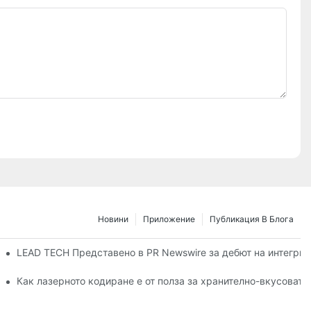
Новини
Приложение
Публикация В Блога
6 в Дюселдорф
LEAD TECH Представено в PR Newswire за дебют на интегрир
на гъвкави опаковки
Как лазерното кодиране е от полза за хранително-вкусоват