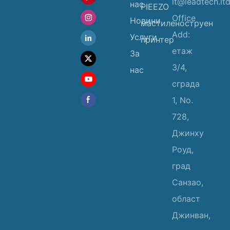
lt@leadtech.lt
нас
PIEEZO
Office
Новини
мастиленоструен
Add:
Услуги
принтер
етаж
За
3/4,
нас
сграда
1, No.
728,
Джинху
Роуд,
град
Санзао,
област
Джинван,