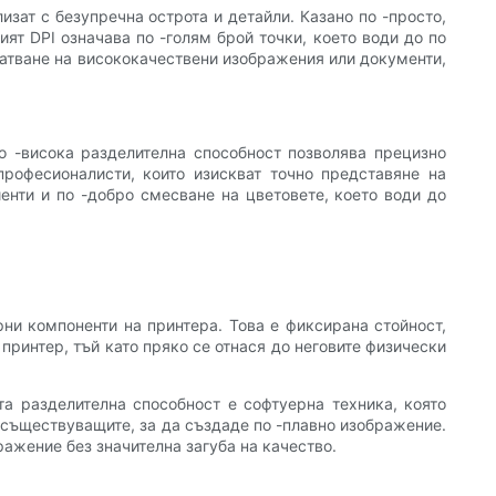
изат с безупречна острота и детайли. Казано по -просто,
ият DPI означава по -голям брой точки, което води до по
чатване на висококачествени изображения или документи,
По -висока разделителна способност позволява прецизно
професионалисти, които изискват точно представяне на
иенти и по -добро смесване на цветовете, което води до
рни компоненти на принтера. Това е фиксирана стойност,
принтер, тъй като пряко се отнася до неговите физически
та разделителна способност е софтуерна техника, която
 съществуващите, за да създаде по -плавно изображение.
ажение без значителна загуба на качество.