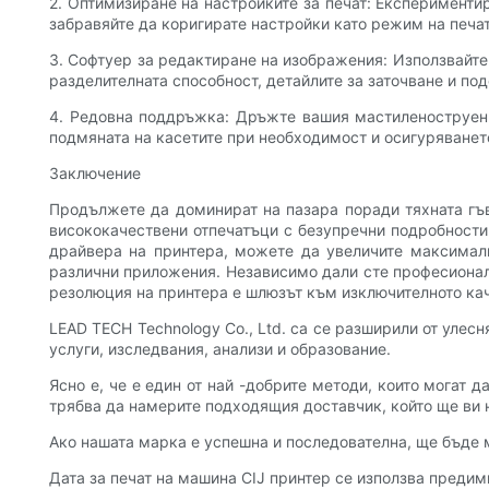
2. Оптимизиране на настройките за печат: Експерименти
забравяйте да коригирате настройки като режим на печат,
3. Софтуер за редактиране на изображения: Използвайте
разделителната способност, детайлите за заточване и по
4. Редовна поддръжка: Дръжте вашия мастиленоструен п
подмяната на касетите при необходимост и осигуряванет
Заключение
Продължете да доминират на пазара поради тяхната гъв
висококачествени отпечатъци с безупречни подробности.
драйвера на принтера, можете да увеличите максимал
различни приложения. Независимо дали сте професионали
резолюция на принтера е шлюзът към изключителното кач
LEAD TECH Technology Co., Ltd. са се разширили от улес
услуги, изследвания, анализи и образование.
Ясно е, че е един от най -добрите методи, които могат д
трябва да намерите подходящия доставчик, който ще ви 
Ако нашата марка е успешна и последователна, ще бъде мн
Дата за печат на машина CIJ принтер се използва предим