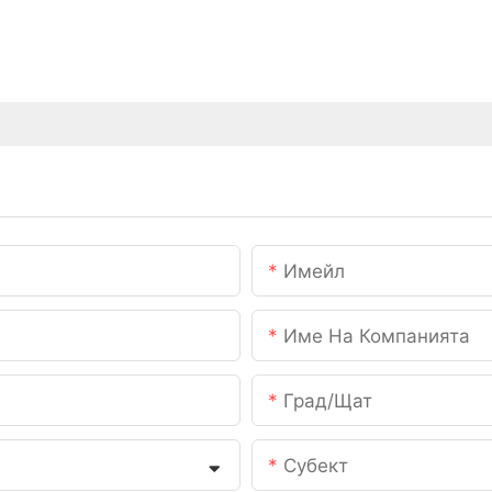
Имейл
Име На Компанията
Град/щат
Субект