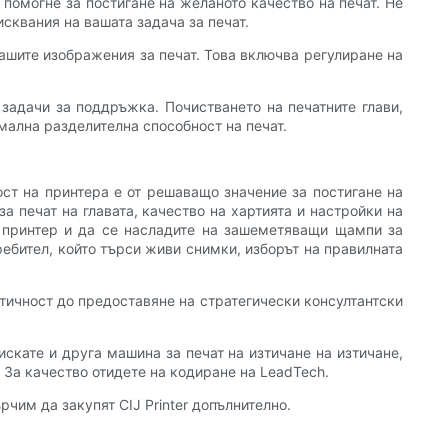
помогне за постигане на желаното качество на печат. Не
исквания на вашата задача за печат.
ашите изображения за печат. Това включва регулиране на
задачи за поддръжка. Почистването на печатните глави,
мална разделителна способност на печат.
ст на принтера е от решаващо значение за постигане на
 печат на главата, качество на хартията и настройки на
 принтер и да се насладите на зашеметяващи щампи за
ебител, който търси живи снимки, изборът на правилната
нтичност до предоставяне на стратегически консултантски
 искате и друга машина за печат на изтичане на изтичане,
 За качество отидете на кодиране на LeadTech.
чим да закупят CIJ Printer допълнително.