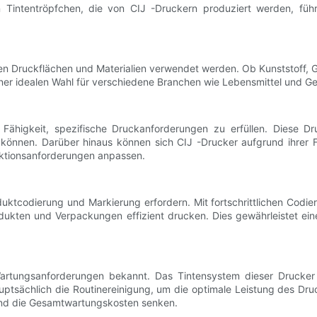
n Tintentröpfchen, die von CIJ -Druckern produziert werden, fü
en Druckflächen und Materialien verwendet werden. Ob Kunststoff, G
einer idealen Wahl für verschiedene Branchen wie Lebensmittel und Ge
re Fähigkeit, spezifische Druckanforderungen zu erfüllen. Diese 
önnen. Darüber hinaus können sich CIJ -Drucker aufgrund ihrer Fl
uktionsanforderungen anpassen.
uktcodierung und Markierung erfordern. Mit fortschrittlichen Cod
dukten und Verpackungen effizient drucken. Dies gewährleistet ein
n Wartungsanforderungen bekannt. Das Tintensystem dieser Drucker 
ptsächlich die Routinereinigung, um die optimale Leistung des Dr
 und die Gesamtwartungskosten senken.