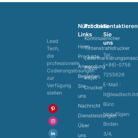
Nützliche
Produkte
Kontaktieren
Links
Sie
Kontinuierlicher
Lead
uns
Heim
Tintenstrahldrucker
Tech,
Tel.:
die
Produkte
Lasermarkierungsmasc
professionelle
(+86)-0756
Anwendung
Piezo
Codierungslösungen
7255629
Begleiten
Inkjet -
zur
E-Mail :
Verfügung
Sie
Drucker
stellen
lt@leadtech.lt
uns
Büro
Nachricht
hinzufügen:
Dienstleistungen
Boden
Über
3/4,
uns