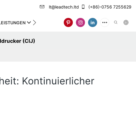
lt@leadtech.ltd
(+86)-0756 7255629
LEISTUNGEN
ÜBER UNS
ldrucker (CIJ)
it: Kontinuierlicher