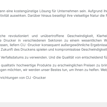
er kann eine kostengünstige Lösung für Unternehmen sein. Aufgrund 
tivität auswirken. Darüber hinaus beseitigt ihre vielseitige Natur di
he revolutioniert und unübertroffene Geschwindigkeit, Klarheit
se Drucker in verschiedenen Sektoren zu einem wesentlichen
ssen, liefern CIJ -Drucker konsequent außergewöhnliche Ergebnisse
er Zukunft des Druckens spielen und kompromisslose Geschwindigkeit 
 Verfallsdatums zu verwenden. Und die Qualität von entscheidend für
qualitativ hochwertige Produkte zu erschwinglichen Preisen zu brin
ragen möchten, wir werden unser Bestes tun, um Ihnen zu helfen. We
inrichtungen von CIJ -Drucker