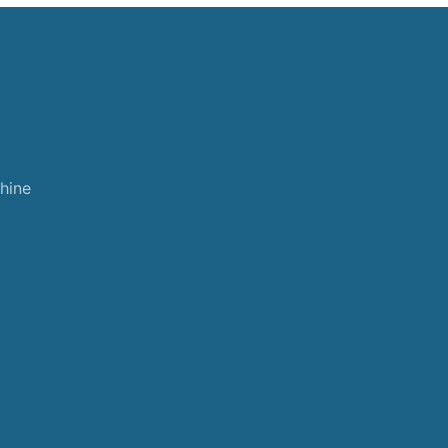
hine
d