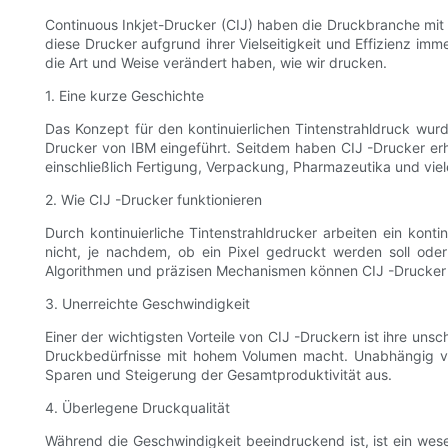
Continuous Inkjet-Drucker (CIJ) haben die Druckbranche mit i
diese Drucker aufgrund ihrer Vielseitigkeit und Effizienz im
die Art und Weise verändert haben, wie wir drucken.
1. Eine kurze Geschichte
Das Konzept für den kontinuierlichen Tintenstrahldruck wur
Drucker von IBM eingeführt. Seitdem haben CIJ -Drucker erh
einschließlich Fertigung, Verpackung, Pharmazeutika und viel
2. Wie CIJ -Drucker funktionieren
Durch kontinuierliche Tintenstrahldrucker arbeiten ein kon
nicht, je nachdem, ob ein Pixel gedruckt werden soll oder 
Algorithmen und präzisen Mechanismen können CIJ -Drucker u
3. Unerreichte Geschwindigkeit
Einer der wichtigsten Vorteile von CIJ -Druckern ist ihre un
Druckbedürfnisse mit hohem Volumen macht. Unabhängig von 
Sparen und Steigerung der Gesamtproduktivität aus.
4. Überlegene Druckqualität
Während die Geschwindigkeit beeindruckend ist, ist ein wese