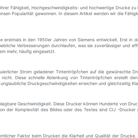
hrer Fähigkeit, Hochgeschwindigkeits- und hochwertige Drucke zu lie
mensen Popularität gewonnen. In diesem Artikel werden wir die Fähig
de erstmals in den 1950er Jahren von Siemens entwickelt. Erst in 
ebliche Verbesserungen durchlaufen, was sie zuverlässiger und eff
em mehr, häufig eingesetzt.
tinuierlicher Strom geladener Tintentröpfchen auf die gewünschte 
nicht. Diese schnelle Ablenkung von Tintentröpfchen erstellt den
nglaubliche Druckgeschwindigkeiten erreichen und gleichzeitig Klar
schlagbare Geschwindigkeit. Diese Drucker können Hunderte von Druc
der Komplexität des Bildes oder des Textes sind CIJ -Drucker in 
ntlicher Faktor beim Drucken die Klarheit und Qualität der Drucke