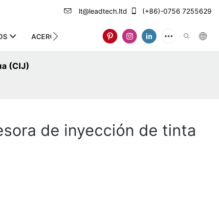
lt@leadtech.ltd
(+86)-0756 7255629
OS
ACERCA DE NOSOTROS
ua (CIJ)
sora de inyección de tinta