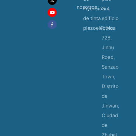
nosotros
inyección
3/4,
de tinta
edificio
piezoeléctrica
1, No.
728,
Jinhu
Road,
Sanzao
Town,
Distrito
de
Jinwan,
Ciudad
de
Zhuhai