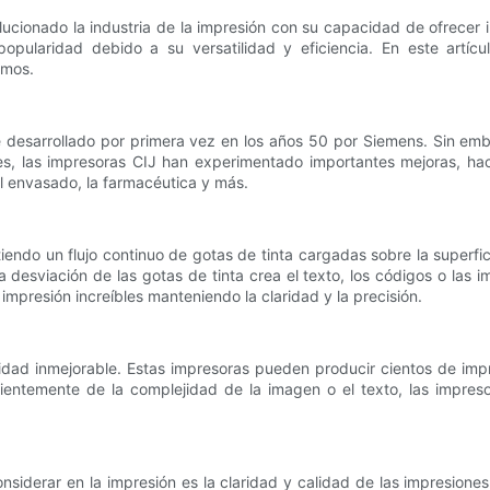
lucionado la industria de la impresión con su capacidad de ofrecer 
pularidad debido a su versatilidad y eficiencia. En este artíc
imos.
ue desarrollado por primera vez en los años 50 por Siemens. Sin em
s, las impresoras CIJ han experimentado importantes mejoras, haci
el envasado, la farmacéutica y más.
iendo un flujo continuo de gotas de tinta cargadas sobre la superfi
da desviación de las gotas de tinta crea el texto, los códigos o 
mpresión increíbles manteniendo la claridad y la precisión.
idad inmejorable. Estas impresoras pueden producir cientos de impr
ntemente de la complejidad de la imagen o el texto, las impresor
considerar en la impresión es la claridad y calidad de las impresio