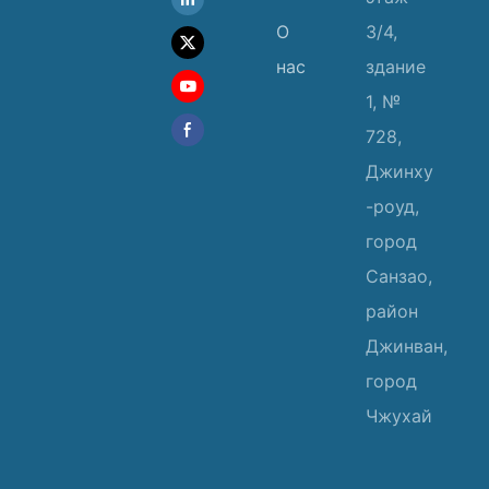
О
3/4,
нас
здание
1, №
728,
Джинху
-роуд,
город
Санзао,
район
Джинван,
город
Чжухай