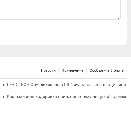
Новости
Применение
Сообщение В Блоге
26 в Дюссельдорфе
LEAD TECH Опубликовано в PR Newswire: Презентация интег
ибкой упаковки
Как лазерная кодировка приносит пользу пищевой промышл