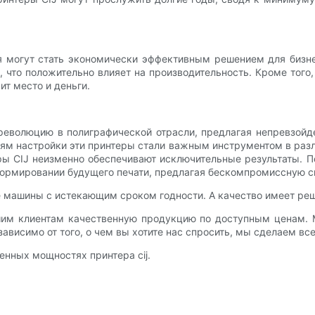
я могут стать экономически эффективным решением для биз
, что положительно влияет на производительность. Кроме тог
ит место и деньги.
еволюцию в полиграфической отрасли, предлагая непревзойде
 настройки эти принтеры стали важным инструментом в разл
ры CIJ неизменно обеспечивают исключительные результаты. 
формировании будущего печати, предлагая бескомпромиссную ск
е машины с истекающим сроком годности. А качество имеет ре
шим клиентам качественную продукцию по доступным ценам. 
ависимо от того, о чем вы хотите нас спросить, мы сделаем все
нных мощностях принтера cij.