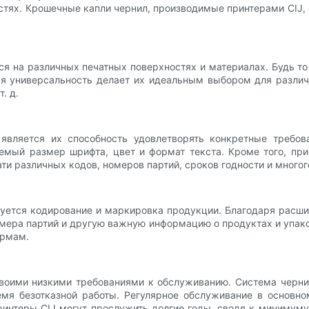
стях. Крошечные капли чернил, производимые принтерами CIJ, 
я на различных печатных поверхностях и материалах. Будь то 
кая универсальность делает их идеальным выбором для разли
. д.
вляется их способность удовлетворять конкретные требов
емый размер шрифта, цвет и формат текста. Кроме того, пр
и различных кодов, номеров партий, сроков годности и многог
ебуется кодирование и маркировка продукции. Благодаря рас
мера партий и другую важную информацию о продуктах и ​​упак
ормам.
воими низкими требованиями к обслуживанию. Система чернил
емя безотказной работы. Регулярное обслуживание в основн
ринтеры CIJ могут прослужить долгие годы, сводя к минимуму