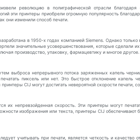
оизвели революцию в полиграфической отрасли благодаря 
огий эти принтеры приобрели огромную популярность благодаря
к они изменили способ печати.
азработана в 1950-х годах компанией Siemens. Однако только 
терпели значительные усовершенствования, которые сделали 
лючая производство, упаковку, фармацевтику и многое другое.
утем выброса непрерывного потока заряженных капель чернил
и печатать пиксель или нет. Это быстрое отклонение капель 
интеры CIJ могут достигать невероятной скорости печати, сох
я их непревзойденная скорость. Эти принтеры могут печатат
ожности изображения или текста, принтеры CIJ обеспечивают
едует учитывать при печати, является четкость и качество о