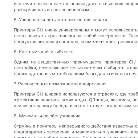
исключительное качество печати даже на высоких скоро
разборчивость и профессионализм.
5. Универсальность материалов для печати
Принтеры CIJ очень универсальны и могут использоватьс
легко печатать практически на любой поверхности. Та
продуктов питания и напитков, косметики, электроники и т
6. Кастомизация и гибкость
Одним из существенных преимуществ принтеров CIJ я
настройки, позволяющие пользователям выбирать жела
производственным требованиям благодаря гибкости печат
7. Расширенные возможности кодирования
Принтеры CIJ широко используются в отраслях, где тр
эффективно печатать штрих-коды, QR-коды, логотипы, но
усиливает защиту бренда и соответствует отраслевым н
8. Минимальное обслуживание
Струйные принтеры непрерывного действия известны с
предотвратить засорение и максимально увеличить вр
оптимальную работу принтера. При правильном уходе п