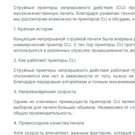
Струйные принтеры непрерывного действия (CIJ) пр
высококачественную печать. Благодаря развитию технол
мы рассмотрим возможности принтеров CIJ и обсудим, ка
1. Краткая история
Концепция непрерывной струйной печати была впервые р
коммерческий принтер CIJ. С тех пор принтеры CIJ пре
используются в различных отраслях промышленности, вк
2. Как работают принтеры CIJ
Струйные принтеры непрерывного действия работают п
отклоняются или нет, в зависимости от того, нужно л
Благодаря передовым алгоритмам и точным механизмам пр
3. Непревзойденная скорость
Одним из ключевых преимуществ принтеров CIJ являетс
выбором для печати больших объемов. Независимо от сл
общую производительность.
4. Превосходное качество печати
Хотя скорость впечатляет, важным фактором, который сл