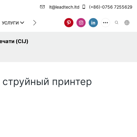
lt@leadtech.ltd
(+86)-0756 7255629
УСЛУГИ
О НАС
чати (CIJ)
 струйный принтер