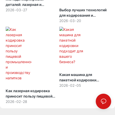
деталей: лазерная и
струйная печать.
2026
03
27
Выбор лучших технологий
для кодирования и
маркировки гибкой
2026
03
20
упаковки
Какая машина для
пакетной кодировки
подходит для вашего
2026
02
05
Как лазерная кодировка
бизнеса?
приносит пользу пищевой
промышленности и
2026
02
28
производству напитков