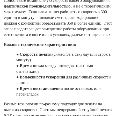
Сопоставьте номинальную скорость вашего оборудования с
фактической производительностью
, а не с теоретическим
максимумом. Если ваша линия работает со скоростью 300
единиц в минуту в пиковые смены, ваш кодировщик
должен с комфортом обрабатывать 350 и более единиц. Этот
запас предотвращает замедление работы оборудования при
естественном износе или в условиях, далеких от идеальных.
Важные технические характеристики:
●
Скорость печати
(символов в секунду или строк в
минуту)
●
Время цикла
между последовательными
отпечатками
●
Возможности ускорения
для различных скоростей
линии
●
Время восстановления
после остановок или
переналадок
Разные технологии по-разному подходят для печати на
высоких скоростях. Системы непрерывной струйной печати
(CIJ) отлично справляются с высокоскоростными задачами,