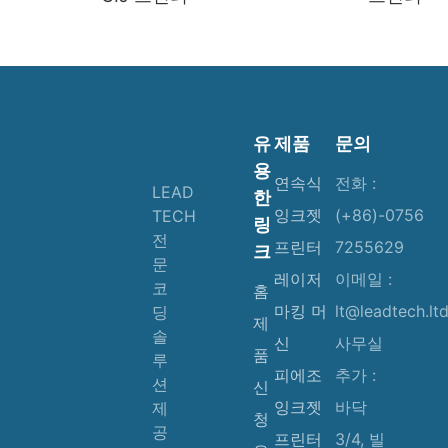
유
제품
문의
용
연속식
전화 :
LEAD
한
잉크젯
(+86)-0756
TECH
링
전
프린터
7255629
크
문
레이저
이메일 :
코
홈
마킹 머
lt@leadtech.lt
딩
제
솔
신
사무실
품
루
피에조
추가 :
션
신
잉크젯
바닥
제
청
공
프린터
3/4, 빌