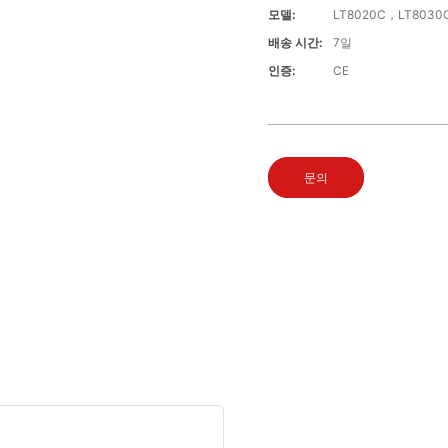
모델:
LT8020C，LT8030
배송 시간:
7일
인증:
CE
문의