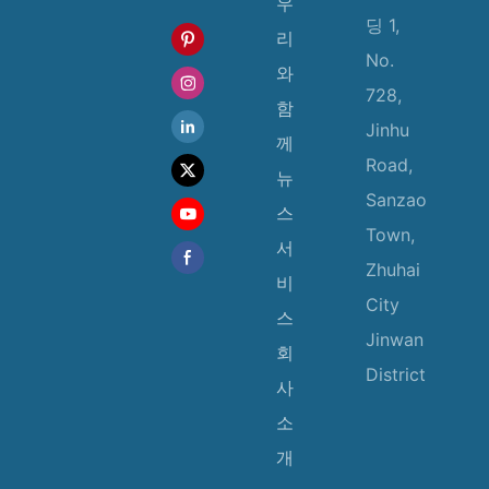
우
딩 1,
리
No.
와
728,
함
Jinhu
께
Road,
뉴
Sanzao
스
Town,
서
Zhuhai
비
City
스
Jinwan
회
District
사
소
개