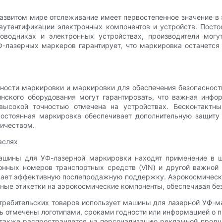
азвитом мире отслеживание имеет первостепенное значение в
утентификации электронных компонентов и устройств. Посто
оводниках и электронных устройствах, производители могу
-лазерных маркеров гарантирует, что маркировка останется
ности маркировки и маркировки для обеспечения безопаснос
ского оборудования могут гарантировать, что важная инфор
высокой точностью отмечена на устройствах. Бесконтактн
постоянная маркировка обеспечивает дополнительную защиту 
ичеством.
аслях
шины для УФ-лазерной маркировки находят применение в ш
нных номеров транспортных средств (VIN) и другой важной
ивает эффективную послепродажную поддержку. Аэрокосмическ
чные этикетки на аэрокосмические компоненты, обеспечивая бе
ребительских товаров использует машины для лазерной УФ-ма
ть отмечены логотипами, сроками годности или информацией о 
 также распространяется на персонализацию рекламной проду