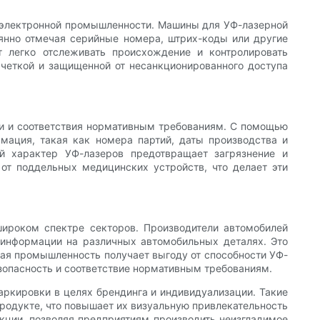
 электронной промышленности. Машины для УФ-лазерной
янно отмечая серийные номера, штрих-коды или другие
т легко отслеживать происхождение и контролировать
 четкой и защищенной от несанкционированного доступа
ти и соответствия нормативным требованиям. С помощью
мация, такая как номера партий, даты производства и
ый характер УФ-лазеров предотвращает загрязнение и
от поддельных медицинских устройств, что делает эти
ироком спектре секторов. Производители автомобилей
 информации на различных автомобильных деталях. Это
ая промышленность получает выгоду от способности УФ-
зопасность и соответствие нормативным требованиям.
ркировки в целях брендинга и индивидуализации. Такие
продукте, что повышает их визуальную привлекательность
кции, позволяя предприятиям производить неизгладимое