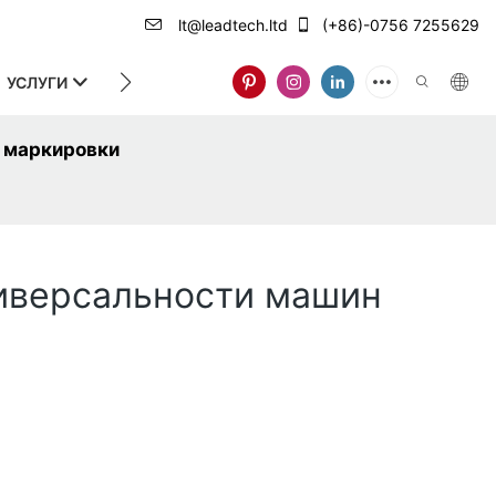
lt@leadtech.ltd
(+86)-0756 7255629
УСЛУГИ
О НАС
й маркировки
ниверсальности машин