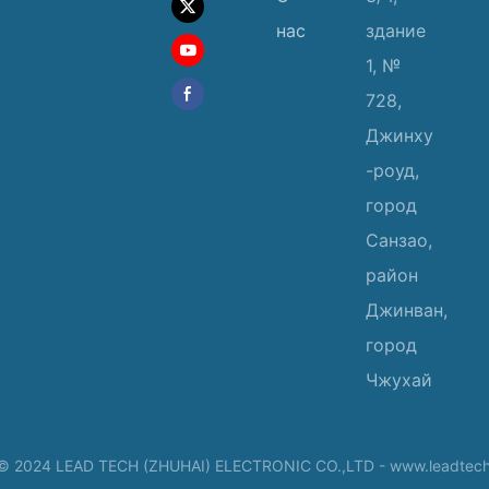
нас
здание
1, №
728,
Джинху
-роуд,
город
Санзао,
район
Джинван,
город
Чжухай
© 2024 LEAD TECH (ZHUHAI) ELECTRONIC CO.,LTD -
www.leadtech