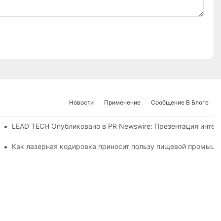
Новости
Применение
Сообщение В Блоге
26 в Дюссельдорфе
LEAD TECH Опубликовано в PR Newswire: Презентация интег
ибкой упаковки
Как лазерная кодировка приносит пользу пищевой промышл