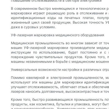
Повышение отслеживаемости в секторе электроники
В современном быстро меняющемся и технологически р
маркировки играют решающую роль в отслеживании и а
идентификационные коды на печатных платах, полупр
жизненный цикл своей продукции. Высокая точность УФ
даже в суровых условиях.
УФ-лазерная маркировка медицинского оборудования
Медицинская промышленность во многом зависит от точ
машин УФ-лазерной маркировки производители медицин
инструкции по использованию, будет постоянно и с 
повреждение чувствительных продуктов. Кроме того, 
машины незаменимыми в борьбе с медицинским мошенн
Универсальные возможности настройки в различных отр
Помимо ювелирной и электронной промышленности, ма
используют эти машины для маркировки идентификацио
улучшает отслеживаемость, облегчает отзыв и обеспеч
лазеров наносить долговечные, высококонтрастные и то
Кроме того, быстро развивающаяся промышленность пот
продукты, как косметика, бутылки и упаковка, могут бы
и конкурентоспособность. Универсальность этих машин