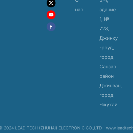
нас
здание
1, №
728,
Джинху
-роуд,
город
Санзао,
район
Джинван,
город
Чжухай
© 2024 LEAD TECH (ZHUHAI) ELECTRONIC CO.,LTD -
www.leadtech