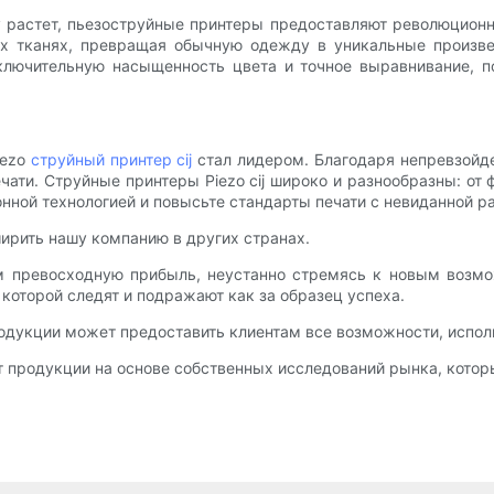
 растет, пьезоструйные принтеры предоставляют революционно
ых тканях, превращая обычную одежду в уникальные произвед
ключительную насыщенность цвета и точное выравнивание, п
iezo
струйный принтер cij
стал лидером. Благодаря непревзойд
чати. Струйные принтеры Piezo cij широко и разнообразны: о
ной технологией и повысьте стандарты печати с невиданной р
ирить нашу компанию в других странах.
 превосходную прибыль, неустанно стремясь к новым возмо
 которой следят и подражают как за образец успеха.
дукции может предоставить клиентам все возможности, использ
т продукции на основе собственных исследований рынка, котор