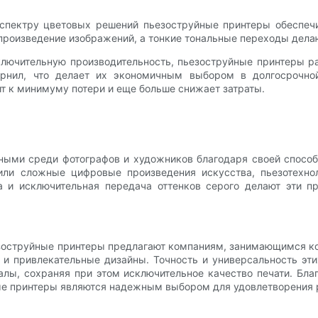
спектру цветовых решений пьезоструйные принтеры обеспеч
произведение изображений, а тонкие тональные переходы дела
ключительную производительность, пьезоструйные принтеры р
нил, что делает их экономичным выбором в долгосрочной
ит к минимуму потери и еще больше снижает затраты.
ными среди фотографов и художников благодаря своей спосо
или сложные цифровые произведения искусства, пьезотехнол
а и исключительная передача оттенков серого делают эти 
ьезоструйные принтеры предлагают компаниям, занимающимся к
и привлекательные дизайны. Точность и универсальность эт
лы, сохраняя при этом исключительное качество печати. Бла
ные принтеры являются надежным выбором для удовлетворения р