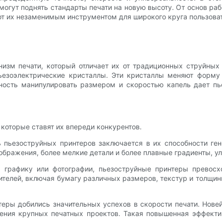
могут поднять стандарты печати на новую высоту. От основ р
т их незаменимым инструментом для широкого круга пользова
изм печати, который отличает их от традиционных струйных 
ьезоэлектрические кристаллы. Эти кристаллы меняют форму
ность манипулировать размером и скоростью капель дает пь
оторые ставят их впереди конкурентов.
ть пьезоструйных принтеров заключается в их способности ге
зображения, более мелкие детали и более плавные градиенты, у
т, графику или фотографии, пьезоструйные принтеры превос
ителей, включая бумагу различных размеров, текстур и толщин
нтеры добились значительных успехов в скорости печати. Нов
ения крупных печатных проектов. Такая повышенная эффекти