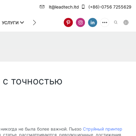
lt@leadtech.ltd
(+86)-0756 7255629
УСЛУГИ
О НАС
 с точностью
никогда не была более важной. Пьезо
Струйный принтер
ой статье рассматриваются революционные достижения,