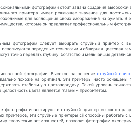
ссиональными фотографами стоит задача создания высококачес
авильного принтера имеет решающее значение для достижен
обходимые для воплощения своих изображений на бумаге. В э
имущества, которые он предлагает профессиональным фотогра
льным фотографам следует выбирать струйный принтер с вы
ах используются передовые технологии и обширная цветовая га
ут точно передать глубину, богатство и мельчайшие детали св
сиональной фотографии. Высокое разрешение
струйный принт
симально похоже на оригинал. Эти принтеры часто оснащены
ерживать стабильную цветопередачу. Такой уровень точност
де целостность цвета является главным приоритетом.
ые фотографы инвестируют в струйный принтер высокого разр
ых принтеров, эти струйные принтеры cij способны работать с
 мир творческих возможностей, позволяя фотографам эксперим