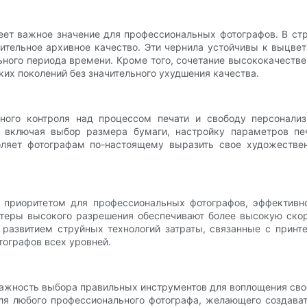
еет важное значение для профессиональных фотографов. В стр
ительное архивное качество. Эти чернила устойчивы к выцвет
льного периода времени. Кроме того, сочетание высококачест
ьких поколений без значительного ухудшения качества.
ого контроля над процессом печати и свободу персонализ
 включая выбор размера бумаги, настройку параметров пе
оляет фотографам по-настоящему выразить свое художествен
м приоритетом для профессиональных фотографов, эффекти
теры высокого разрешения обеспечивают более высокую скор
 развитием струйных технологий затраты, связанные с принт
тографов всех уровней.
ажность выбора правильных инструментов для воплощения свое
я любого профессионального фотографа, желающего создавать