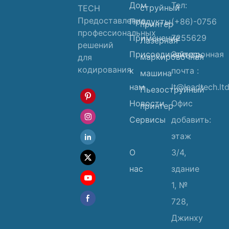
Дом
Тел:
струйный
TECH
Предоставление
Продукты
(+86)-0756
принтер
профессиональных
Применение
7255629
Лазерная
решений
Присоединяйтесь
Электронная
маркировочная
для
кодирования
к
почта :
машина
нам
lt@leadtech.lt
Пьезоструйный
Новости
Офис
принтер
Сервисы
добавить:
этаж
О
3/4,
нас
здание
1, №
728,
Джинху