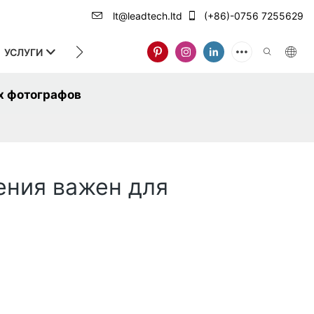
lt@leadtech.ltd
(+86)-0756 7255629
УСЛУГИ
О НАС
х фотографов
ения важен для