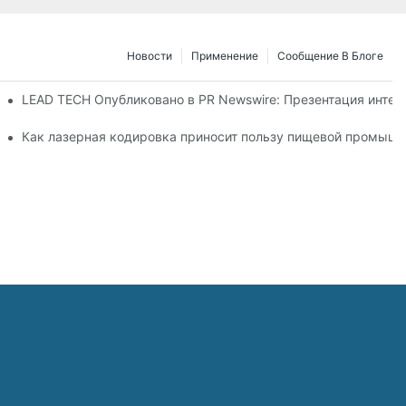
Новости
Применение
Сообщение В Блоге
26 в Дюссельдорфе
LEAD TECH Опубликовано в PR Newswire: Презентация интег
ибкой упаковки
Как лазерная кодировка приносит пользу пищевой промышл