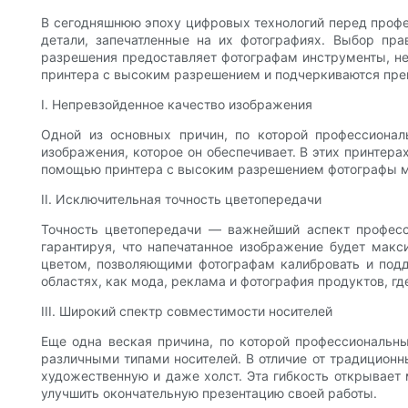
В сегодняшнюю эпоху цифровых технологий перед профе
детали, запечатленные на их фотографиях. Выбор пр
разрешения предоставляет фотографам инструменты, не
принтера с высоким разрешением и подчеркиваются пре
I. Непревзойденное качество изображения
Одной из основных причин, по которой профессиона
изображения, которое он обеспечивает. В этих принтер
помощью принтера с высоким разрешением фотографы мог
II. Исключительная точность цветопередачи
Точность цветопередачи — важнейший аспект профес
гарантируя, что напечатанное изображение будет мак
цветом, позволяющими фотографам калибровать и подд
областях, как мода, реклама и фотография продуктов, г
III. Широкий спектр совместимости носителей
Еще одна веская причина, по которой профессиональн
различными типами носителей. В отличие от традиционн
художественную и даже холст. Эта гибкость открывает
улучшить окончательную презентацию своей работы.