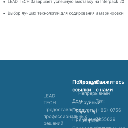
LEAD TECH Завершает успешную выставку на Interpack 20
с продолжает работать
Выбор лучших технологий для кодирования и маркировки г
Полезные
Продукты
Свяжитесь
ссылки
с нами
Непрерывный
LEAD
Дом
Тел:
струйный
TECH
Предоставление
Продукты
(+86)-0756
принтер
профессиональных
Применение
7255629
Лазерная
решений