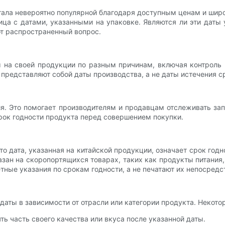
ла невероятно популярной благодаря доступным ценам и широк
ница с датами, указанными на упаковке. Являются ли эти даты
тот распространенный вопрос.
ы на своей продукции по разным причинам, включая контроль 
 представляют собой даты производства, а не даты истечения с
я. Это помогает производителям и продавцам отслеживать зап
срок годности продукта перед совершением покупки.
о дата, указанная на китайской продукции, означает срок годно
азан на скоропортящихся товарах, таких как продукты питания
тные указания по срокам годности, а не печатают их непосредс
даты в зависимости от отрасли или категории продукта. Некот
ять часть своего качества или вкуса после указанной даты.