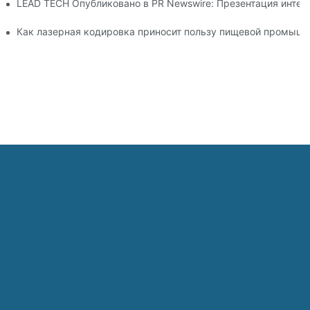
26 в Дюссельдорфе
LEAD TECH Опубликовано в PR Newswire: Презентация интег
ибкой упаковки
Как лазерная кодировка приносит пользу пищевой промышл