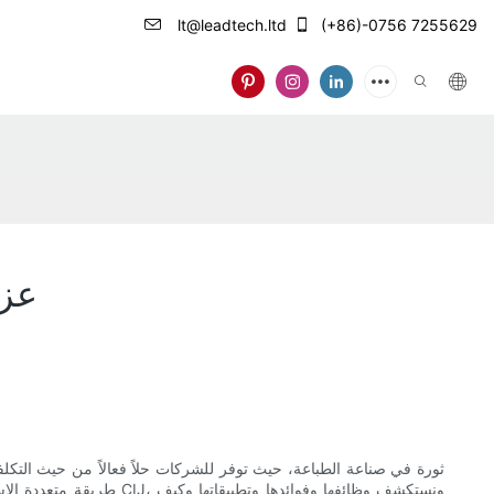
lt@leadtech.ltd
(+86)-0756 7255629
الطابع