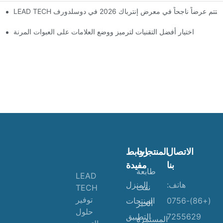
LEAD TEC يختتم عرضاً ناجحاً في معرض إنترباك 2026 في دوسلدورف
اختيار أفضل التقنيات لترميز ووضع العلامات على العبوات المرنة
الاتصال
المنتجات
روابط
بنا
مفيدة
طابعة
LEAD
هاتف:
المنزل
نفث
TECH
توفير
(+86)-0756
المنتجات
الحبر
حلول
7255629
التطبيق
المستمرة