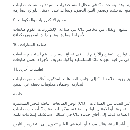
في مجال المستحضرات الصيدلانية، تساعد طابعات CIJ في طباعة رموز تعريف الدواء، والأرقام التسلسلية، وأرقام الدُفعات على الزجاجات، وحزم الفقاعات، والملصقات، وحتى مباشرة على الأجهزة اللوحية. وهذا يساعد
9. تصنيع الإلكترونيات والمكونات
في صناعة الإلكترونيات، تقوم طابعات CIJ بوضع علامات على لوحات الدوائر والمكونات والموصلات والكابلات باستخدام رموز التتبع أو الشعارات أو الرموز الشريطية. وهذا يسهل التعرف على المنتج، ويقلل من مخاطر
الأجزاء المقلدة، ويتيح إدارة المخزون بكفاءة.
10. صناعة السيارات
في قطاع السيارات، يتم استخدام طابعات CIJ لوضع علامات وترميز مجموعة من قطع غيار السيارات، بما في ذلك الإطارات والبطاريات وكتل المحرك والمزيد. من خلال طباعة المعلومات المهمة مثل تواريخ التصنيع والأرقام
11. تطبيقات أخرى
إلى جانب الصناعات المذكورة أعلاه، تتمتع طابعات CIJ بتطبيقات في مستحضرات التجميل والفضاء والبناء والعديد من القطاعات الأخرى. إنها توفر حلاً متعدد الاستخدامات للطباعة على ركائز مختلفة، وتعزيز رؤية العلامة
التجارية، وضمان معلومات دقيقة عن المنتج.
خاتمة
توفر الطابعات النافثة للحبر المستمرة (CIJ) للشركات حلاً ممتازًا لتحسين مخرجات الطباعة مع الحفاظ على الكفاءة. بفضل تعدد استخداماتها وجودة الطباعة الفائقة وفعالية التكلفة والتطبيقات عبر العديد من الصناعات،
أصبحت طابعات CIJ أدوات لا غنى عنها في مشهد الطباعة اليوم. سواء كنت تهدف إلى تبسيط خط الإنتاج الخاص بك، أو تعزيز التعرف على العلامة التجارية، أو الامتثال للوائح الصناعة، يمكن لطابعة CIJ أن تغير قواعد اللعبة