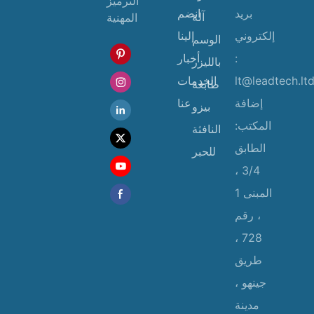
الترميز
بريد
انضم
آلة
المهنية
إلكتروني
إلينا
الوسم
:
أخبار
بالليزر
lt@leadtech.lt
الخدمات
طابعة
إضافة
عنا
بيزو
المكتب:
النافثة
الطابق
للحبر
3/4 ،
المبنى 1
، رقم
728 ،
طريق
جينهو ،
مدينة