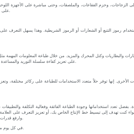
على منع التزييف، ويضمن التتبع الدقيق، ويساعد على الامتثال للوائح الصارمة.
التسلسلية وأكواد تعريف الأجزاء، تعمل طابعات CIJ على تعزيز كفاءة سلسلة التوريد والمساعدة في مراقبة الجودة.
في عملك. استكشف إمكانيات تقنية CIJ وارفع قدرات الطباعة لديك إلى آفاق جديدة.
في كل يوم من أيام السنة، هناك مدينة أو بلدة في العالم تتحول إلى آلة ترميز التاريخ.