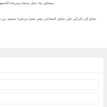
يكافأ العمل الجاد والأداء من خلال المكافآت والعمولات. الرضا الوظيفي مهم جدًا للموظفين والمالكين، LEAD TECH Tعلم النفس علم الأحياء ، td td. سيخلق بيئة عمل ممتعة ومربحة للجميع.