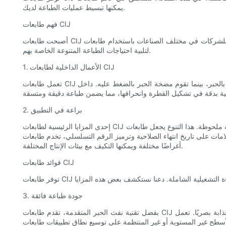
يمكنها تبسيط عمليات الطباعة لديك.
فهم طابعات CIJ
أصبحت طابعات CIJ ذات شعبية متزايدة نظرًا لقدرتها على الطباعة على أي سطح تقريبًا، بما في ذلك الورق والبلاستيك والزجاج والمعادن وغيرها. تسمح هذه المرونة للشركات في مختلف الصناعات باستخدام طابعات CIJ
لتلبية احتياجات الطباعة المتنوعة الخاصة بهم.
1. الأعمال الداخلية لطابعات CIJ
تعمل طابعات CIJ بآلية بسيطة ولكنها متطورة. تتكون الطابعة من نظام تزويد الحبر، ومضخة الحبر، ورأس الطباعة، ووحدة التحكم الإلكترونية. يحتفظ نظام إمداد الحبر بالحبر، بينما تقوم مضخة الحبر بالضغط عليه. داخل
2. براعة في التطبيق
إحدى المزايا الرئيسية لطابعات CIJ هي قدرتها على طباعة الرموز الأبجدية الرقمية والرموز الشريطية والشعارات والرسومات بدقة ملحوظة. هذا التنوع يجعل طابعات CIJ مثالية لمجموعة واسعة من الصناعات، بما في ذلك
ت على تاريخ انتهاء الصلاحية وترميز الرقم التسلسلي، تخدم طابعات CIJ
أغراضًا مختلفة ويمكنها التكيف مع بيئات الإنتاج المختلفة.
فوائد طابعات CIJ
3. جودة طباعة فائقة
بفضل تقنية نفث الحبر المتقدمة، تقدم طابعات CIJ مطبوعات واضحة وعالية الدقة، بغض النظر عن الركيزة. وهذا يضمن أن تكون ملصقات المنتج أو التغليف أو الرموز واضحة وذات مظهر احترافي وجذابة بصريًا. تعمل