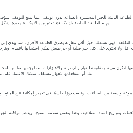
اعة النافثة للحبر المستمرة بالطباعة بدون توقف، مما يمنع التوقف المؤقت أو الفواصل بين المطبوعات الت
مهام الطباعة الخاصة بك بكفاءة. تعتبر هذه الإمكانية مفيدة بشكل خاص للصناعات التي تتطلب إنتاجًا كبيرًا، حيث تكون كل ثانية لها أهميتها.
بك أو استخدامها كجهاز مستقل، يمكنك الاعتماد على متانتها، مما يضمن التشغيل المستمر دون أعطال متكررة أو توقف مكلف.