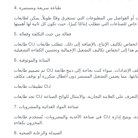
4. طباعة سريعة ومستمرة
ي تستغرق وقتًا طويلاً. يمكن لطابعات CIJ تحقيق معدلات إنتاج عالية السرعة، مما يضمن إكمال
5. فعالة من حيث التكلفة وفعالة
طابعات CIJ معروفة بفعاليتها من حيث التكلفة. فهي تستهلك حبرًا أقل مقارنة بطرق الطباعة الأخرى، مما يؤدي إلى انخفاض تكاليف الإنتاج. بالإضافة إلى ذلك، تتطلب طابعات CIJ الحد الأدنى من الصيانة، حيث أنها تحتوي
6. المتانة والموثوقية
تم تصميم طابعات CIJ لتحمل البيئات الصناعية الصعبة. لقد تم تصميمها لتكون متينة ومقاومة للغبار والرطوبة والاهتزازات، مما يجعلها مناسبة لمختلف الإعدادات. سواء كنت بحاجة إلى دمج طابعة CIJ في خط الإنتاج الخاص
تطبيقات طابعات CIJ
7. صناعة المواد الغذائية والمشروبات
في صناعة الأغذية والمشروبات، تُستخدم طابعات CIJ لوضع العلامات على العبوات بالمكونات والمعلومات الغذائية وأكواد الدُفعات وتواريخ انتهاء الصلاحية. وهذا يضمن سلامة المنتج، ويدعم مراقبة الجودة، ويتيح إدارة
المخزون بكفاءة.
8. الصيدلة والرعاية الصحية