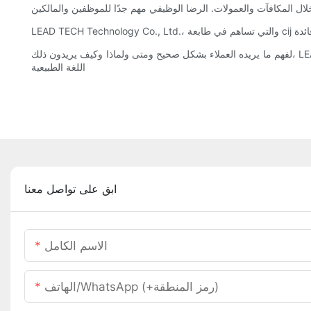
لفهم ما يريده العملاء بشكل صحيح ومتى ولماذا وكيف يريدون ذلك، LEAD TECH Tعلم النفس علم الأحياء ، td td. تحتاج إلى التركيز على تحليل المشاعر، وهي تقنية مزدهرة تستفيد من طلب المستهلكين بناءً على معالجة
اللغة الطبيعية
ابق على تواصل معنا
الاسم الكامل
الهاتف/WhatsApp (+رمز المنطقة)