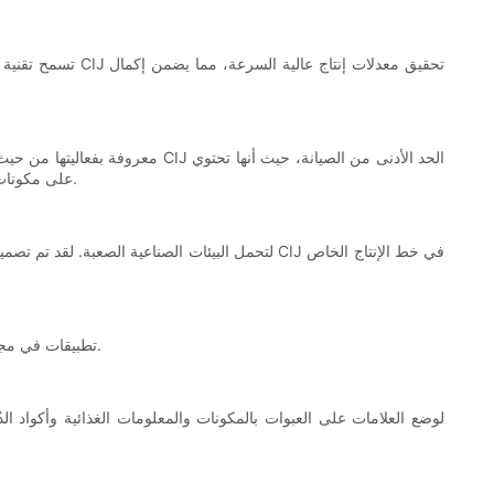
تسمح تقنية الطب
على مكونات أقل ولا تحتوي على كتل حبر صلبة أو خراطيش يمكن استبدالها بانتظام. ويترجم هذا إلى انخفاض تكاليف التشغيل الإجمالية وتحسين الكفاءة التشغيلية.
تجد طابعات CIJ تطبيقات في مجموعة واسعة من الصناعات، وتلعب دورًا حاسمًا في تعزيز إمكانية تتبع المنتج، والتعرف على العلامة التجارية، والامتثال للوائح الصناعة.