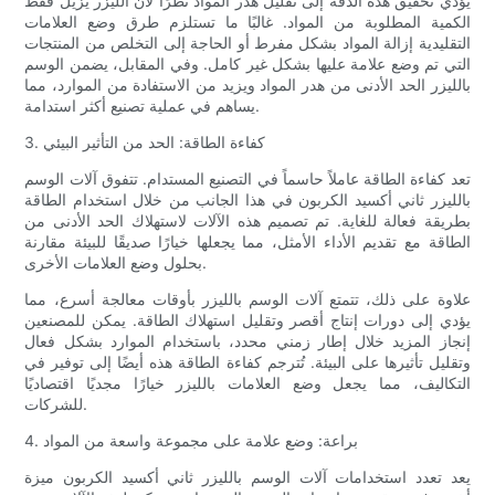
يؤدي تحقيق هذه الدقة إلى تقليل هدر المواد نظرًا لأن الليزر يزيل فقط
الكمية المطلوبة من المواد. غالبًا ما تستلزم طرق وضع العلامات
التقليدية إزالة المواد بشكل مفرط أو الحاجة إلى التخلص من المنتجات
التي تم وضع علامة عليها بشكل غير كامل. وفي المقابل، يضمن الوسم
بالليزر الحد الأدنى من هدر المواد ويزيد من الاستفادة من الموارد، مما
يساهم في عملية تصنيع أكثر استدامة.
3. كفاءة الطاقة: الحد من التأثير البيئي
تعد كفاءة الطاقة عاملاً حاسماً في التصنيع المستدام. تتفوق آلات الوسم
بالليزر ثاني أكسيد الكربون في هذا الجانب من خلال استخدام الطاقة
بطريقة فعالة للغاية. تم تصميم هذه الآلات لاستهلاك الحد الأدنى من
الطاقة مع تقديم الأداء الأمثل، مما يجعلها خيارًا صديقًا للبيئة مقارنة
بحلول وضع العلامات الأخرى.
علاوة على ذلك، تتمتع آلات الوسم بالليزر بأوقات معالجة أسرع، مما
يؤدي إلى دورات إنتاج أقصر وتقليل استهلاك الطاقة. يمكن للمصنعين
إنجاز المزيد خلال إطار زمني محدد، باستخدام الموارد بشكل فعال
وتقليل تأثيرها على البيئة. تُترجم كفاءة الطاقة هذه أيضًا إلى توفير في
التكاليف، مما يجعل وضع العلامات بالليزر خيارًا مجديًا اقتصاديًا
للشركات.
4. براعة: وضع علامة على مجموعة واسعة من المواد
يعد تعدد استخدامات آلات الوسم بالليزر ثاني أكسيد الكربون ميزة