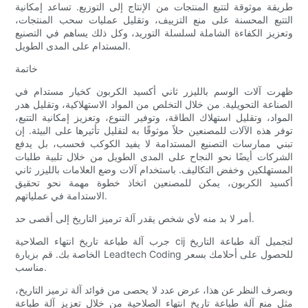
طريقة موثوقة لتتبع المنتجات من الإنتاج إلى التوزيع. تساعد إمكانية
التتبع المحسنة على منع التزييف، وتقليل عمليات سحب المنتجات،
وتعزيز الكفاءة الشاملة لسلسلة التوريد، وكل ذلك يساهم في التصنيع
المستدام على المدى الطويل.
خاتمة
ظهرت آلات الوسم بالليزر ثاني أكسيد الكربون كخيار مستدام في
الصناعة التحويلية. من خلال التخلص من المواد الاستهلاكية، وتقليل هدر
المواد، وتقليل استهلاك الطاقة، وتوفير التنوع، وتعزيز إمكانية التتبع،
توفر هذه الآلات للمصنعين حلاً موثوقًا به لتقليل تأثيرها على البيئة. إن
تبني ممارسات التصنيع المستدامة لا يفيد الكوكب فحسب، بل يدفع
الشركات أيضًا نحو النجاح على المدى الطويل من خلال تلبية طلبات
المستهلكين وخفض التكاليف. باستخدام آلات وضع العلامات بالليزر ثاني
أكسيد الكربون، يمكن للمصنعين اتخاذ خطوة مهمة نحو تحقيق
الاستدامة في عملياتهم.
أمر لا بد منه لأي شخص يقدر آلة ترميز التاريخ إلى أقصى حد.
جرب آلة طباعة تاريخ انتهاء الصلاحية cij لتجميل آلة طباعة التاريخ
الخاصة بك. قم بزيارة Leadtech Coding للحصول على أحلامك بسعر
مناسب.
وبصرف النظر عن هذا، عرض عدد لا يحصى من فوائد آلة ترميز التاريخ،
مثل منع آلة طباعة تاريخ انتهاء الصلاحية من خلال تعزيز آلة طباعة