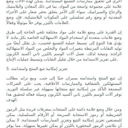
أخرى في تحقيق ممارسات التصنيع المستدامة. يمكن لهذه الآلات وضع
علامة على مجموعة واسعة من المواد، بما في ذلك المعادن والبلاستيك
والزجاج والسيراميك. سواء كان الأمر يتعلق بحفر شعار على الأجزاء
المعدنية أو وضع رقم تسلسلي على المكونات البلاستيكية، فإن وضع
العلامات بالليزر يوفر حلاً موثوقًا وفعالاً.
إن القدرة على وضع علامة على مواد مختلفة تلغي الحاجة إلى طرق
وضع علامات متعددة أو استخدام المواد الاستهلاكية الخاصة بكل مادة. لا
يؤدي هذا التنوع إلى تبسيط عملية التصنيع فحسب، بل يقلل أيضًا من
توليد النفايات المرتبطة بتغييرات المواد والتخلص من المواد الاستهلاكية
الزائدة. ونتيجة لذلك، تعمل آلات الوسم بالليزر ثاني أكسيد الكربون
على تعزيز الاستدامة من خلال تقليل النفايات وتبسيط عمليات الإنتاج.
5. تعزيز إمكانية تتبع المنتج واستدامته
إن تتبع المنتج واستدامته يسيران جنبًا إلى جنب. ومع تزايد مطالب
المستهلكين بالشفافية والممارسات الأخلاقية، يجب على الشركات
المصنعة التأكد من إمكانية تتبع منتجاتها بسهولة عبر سلسلة التوريد.
توفر آلات الوسم بالليزر ثاني أكسيد الكربون وسيلة فعالة لتحقيق هذا
الهدف.
ومن خلال وضع علامة دائمة على المنتجات بمعرفات فريدة مثل الرموز
الشريطية أو رموز الاستجابة السريعة أو الأرقام التسلسلية، يمكن
للمصنعين تعزيز إمكانية التتبع وتعزيز الممارسات المستدامة. لا يمكن
أن تتلاشى الرموز المحفورة بالليزر أو يمكن تغييرها بسهولة، مما يوفر