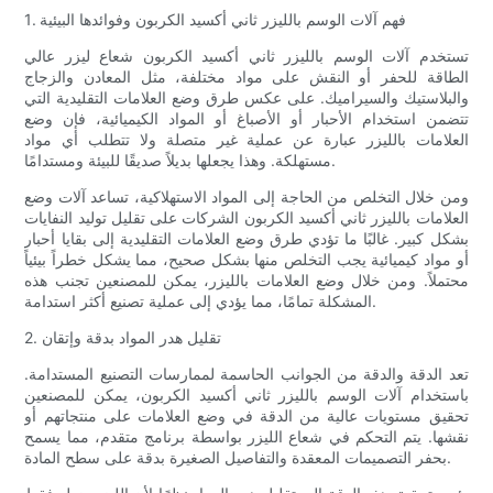
1. فهم آلات الوسم بالليزر ثاني أكسيد الكربون وفوائدها البيئية
تستخدم آلات الوسم بالليزر ثاني أكسيد الكربون شعاع ليزر عالي
الطاقة للحفر أو النقش على مواد مختلفة، مثل المعادن والزجاج
والبلاستيك والسيراميك. على عكس طرق وضع العلامات التقليدية التي
تتضمن استخدام الأحبار أو الأصباغ أو المواد الكيميائية، فإن وضع
العلامات بالليزر عبارة عن عملية غير متصلة ولا تتطلب أي مواد
مستهلكة. وهذا يجعلها بديلاً صديقًا للبيئة ومستدامًا.
ومن خلال التخلص من الحاجة إلى المواد الاستهلاكية، تساعد آلات وضع
العلامات بالليزر ثاني أكسيد الكربون الشركات على تقليل توليد النفايات
بشكل كبير. غالبًا ما تؤدي طرق وضع العلامات التقليدية إلى بقايا أحبار
أو مواد كيميائية يجب التخلص منها بشكل صحيح، مما يشكل خطراً بيئياً
محتملاً. ومن خلال وضع العلامات بالليزر، يمكن للمصنعين تجنب هذه
المشكلة تمامًا، مما يؤدي إلى عملية تصنيع أكثر استدامة.
2. تقليل هدر المواد بدقة وإتقان
تعد الدقة والدقة من الجوانب الحاسمة لممارسات التصنيع المستدامة.
باستخدام آلات الوسم بالليزر ثاني أكسيد الكربون، يمكن للمصنعين
تحقيق مستويات عالية من الدقة في وضع العلامات على منتجاتهم أو
نقشها. يتم التحكم في شعاع الليزر بواسطة برنامج متقدم، مما يسمح
بحفر التصميمات المعقدة والتفاصيل الصغيرة بدقة على سطح المادة.