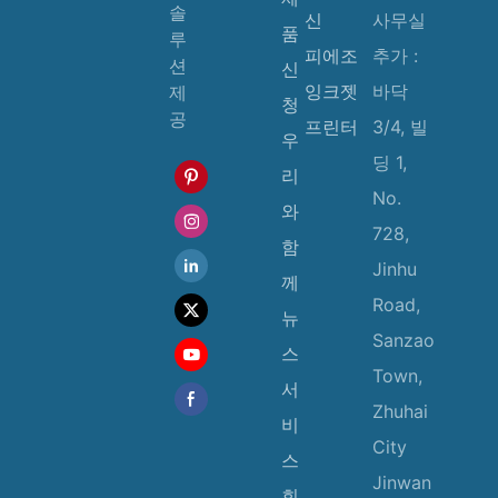
솔
신
사무실
품
루
피에조
추가 :
션
신
잉크젯
바닥
제
청
공
프린터
3/4, 빌
우
딩 1,
리
No.
와
728,
함
Jinhu
께
Road,
뉴
Sanzao
스
Town,
서
Zhuhai
비
City
스
Jinwan
회