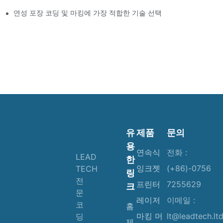
연성 포장 코딩 및 마킹에 가장 적합한 기술 선택
유
제품
문의
용
연속식
전화 :
LEAD
한
잉크젯
(+86)-0756
TECH
링
전
프린터
7255629
크
문
레이저
이메일 :
코
홈
마킹 머
lt@leadtech.lt
딩
제