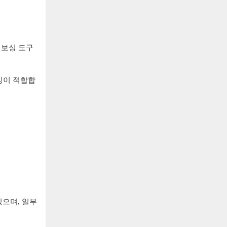
엠보싱 도구
킹이 적합합
있으며, 일부