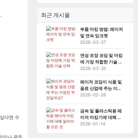
최근 게시물
.
부품 마킹 방법: 레이저
및 연속 잉크젯
2026
03
27
연성 포장 코딩 및 마킹
에 가장 적합한 기술 선
택
2026
03
20
레이저 코딩이 식품 및
음료 산업에 주는 이점
은 무엇일까요?
2026
02
28
금속 및 플라스틱용 레
이저 마킹기에 대해 알
 싶다면 수
아야 할 모든 것
2026
01
14
설정이나 골칫