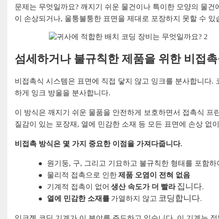
문제는 무엇일까요? 깨지기 쉬운 물건이나 특이한 모양의 물건에
이 손상되거나, 울퉁불퉁한 표면을 제대로 포장하지 못할 수 있
섬세하거나 불규칙한 제품을 위한 비접촉
비접촉식 시스템은 표면에 직접 닿지 않고 잉크를 분사합니다. 
하게 잉크 방울을 분사합니다.
이 방식은 깨지기 쉬운 물품을 안전하게 보호하면서 접촉식 프린
질감이 있는 포장재, 열에 민감한 소재 등 모든 표면에 손상 없
비접촉 방식은 몇 가지 중요한 이점을 가져다줍니다.
●
원기둥, 구, 그리고 기묘하고 불규칙한 형태를 포함하
●
물리적 접촉으로 인한
제품 오염이 전혀 없음
집니다.
●
기계적 접촉이 없어
생산 속도가 더 빨라
코딩합니다.
●
열에 민감한 소재를
가열하지 않고
잉크젯 코딩 기계가 이 분야를 주도하고 있습니다. 이 기계는 