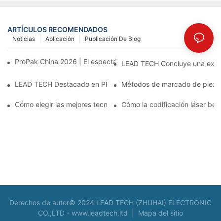
ARTÍCULOS RECOMENDADOS
Noticias
Aplicación
Publicación De Blog
ProPak China 2026 | El espectáculo termina, nuestro servicio no
LEAD TECH Concluye una exitos
LEAD TECH Destacado en PR Newswire: Presentación de solucio
Métodos de marcado de piezas:
Cómo elegir las mejores tecnologías para la codificación y el m
Cómo la codificación láser bene
Derechos de autor© 2024 LEAD TECH (ZHUHAI) ELECTRONIC
CO.,LTD -
www.leadtech.ltd
|
Mapa del sitio