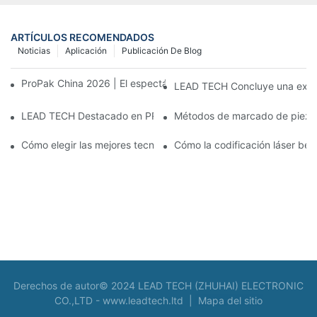
ARTÍCULOS RECOMENDADOS
Noticias
Aplicación
Publicación De Blog
ProPak China 2026 | El espectáculo termina, nuestro servicio no
LEAD TECH Concluye una exitos
LEAD TECH Destacado en PR Newswire: Presentación de solucio
Métodos de marcado de piezas:
Cómo elegir las mejores tecnologías para la codificación y el m
Cómo la codificación láser bene
Derechos de autor© 2024 LEAD TECH (ZHUHAI) ELECTRONIC
CO.,LTD -
www.leadtech.ltd
|
Mapa del sitio