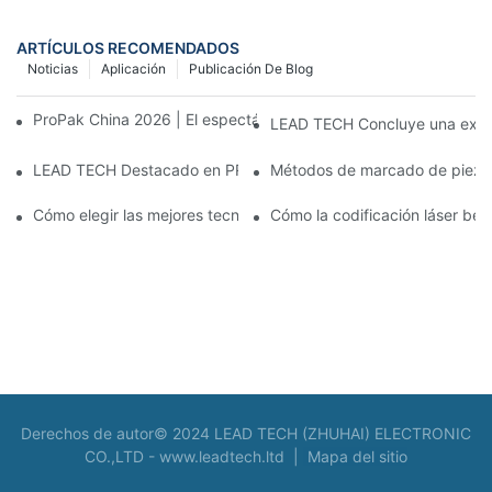
ARTÍCULOS RECOMENDADOS
Noticias
Aplicación
Publicación De Blog
ProPak China 2026 | El espectáculo termina, nuestro servicio no
LEAD TECH Concluye una exitos
LEAD TECH Destacado en PR Newswire: Presentación de solucio
Métodos de marcado de piezas:
Cómo elegir las mejores tecnologías para la codificación y el m
Cómo la codificación láser bene
Derechos de autor© 2024 LEAD TECH (ZHUHAI) ELECTRONIC
CO.,LTD -
www.leadtech.ltd
|
Mapa del sitio