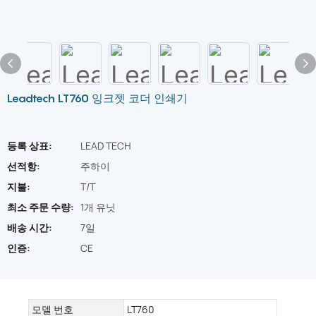
Leadtech LT760 잉크젯 코더 인쇄기
등록 상표:
LEAD TECH
선적항:
주하이
지불:
T/T
최소 주문 수량:
1개 유닛
배송 시간:
7일
인증:
CE
모델 번호
LT760