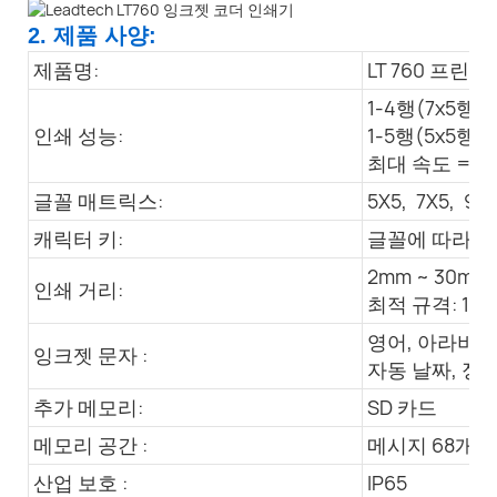
2. 제품 사양:
제품명:
LT 760 프린터
1-4행(7x5행렬
인쇄 성능:
1-5행(5x5행렬
최대 속도 = 45
글꼴 매트릭스:
5X5, 7X5, 9x7
캐릭터 키:
글꼴에 따라 1
2mm ~ 30mm
인쇄 거리:
최적 규격: 10
영어, 아라비아
잉크젯 문자 :
자동 날짜, 정
추가 메모리:
SD 카드
메모리 공간 :
메시지 68개 +
산업 보호 :
IP65