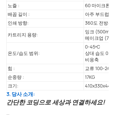
노즐 :
60 마이크론
배꼽 길이 :
아주 부드럽고,
인쇄 방향:
360도 전방위
잉크 (500ml)
카트리지 용량:
메이크업 (750
0-45ºC
온도/습도 범위:
상대 습도 0~9
비응축
힘 :
교류 100-240V,
순중량 :
17KG
크기:
410x330x44
3. 당사 소개:
간단한 코딩으로 세상과 연결하세요!