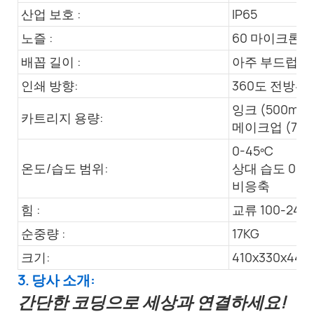
산업 보호 :
IP65
노즐 :
60 마이크론
배꼽 길이 :
아주 부드럽고,
인쇄 방향:
360도 전방위
잉크 (500ml)
카트리지 용량:
메이크업 (750
0-45ºC
온도/습도 범위:
상대 습도 0~9
비응축
힘 :
교류 100-240V,
순중량 :
17KG
크기:
410x330x44
3. 당사 소개:
간단한 코딩으로 세상과 연결하세요!