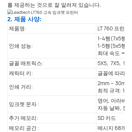
를 제공하는 것으로 잘 알려져 있습니다.
2. 제품 사양:
제품명:
LT 760 프린터
1-4행(7x5행렬
인쇄 성능:
1-5행(5x5행렬
최대 속도 = 45
글꼴 매트릭스:
5X5, 7X5, 9x7
캐릭터 키:
글꼴에 따라 1
2mm ~ 30mm
인쇄 거리:
최적 규격: 10
영어, 아라비아
잉크젯 문자 :
자동 날짜, 정
추가 메모리:
SD 카드
메모리 공간 :
메시지 68개 +