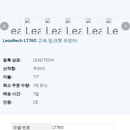
Leadtech LT760 고속 잉크젯 프린터
등록 상표:
LEAD TECH
선적항:
주하이
지불:
T/T
최소 주문 수량:
1개 유닛
배송 시간:
7일
인증:
CE
모델 번호
LT760