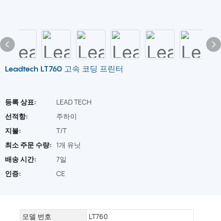
Leadtech LT760 고속 코딩 프린터
등록 상표:
LEAD TECH
선적항:
주하이
지불:
T/T
최소 주문 수량:
1개 유닛
배송 시간:
7일
인증:
CE
모델 번호
LT760