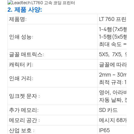
2. 제품 사양:
제품명:
LT 760 프린터
1-4행(7x5행렬
인쇄 성능:
1-5행(5x5행렬
최대 속도 = 45
글꼴 매트릭스:
5X5, 7X5, 9x7
캐릭터 키:
글꼴에 따라 1
2mm ~ 30mm
인쇄 거리:
최적 규격: 10
영어, 아라비아
잉크젯 문자 :
자동 날짜, 정
추가 메모리:
SD 카드
메모리 공간 :
메시지 68개 +
산업 보호 :
IP65