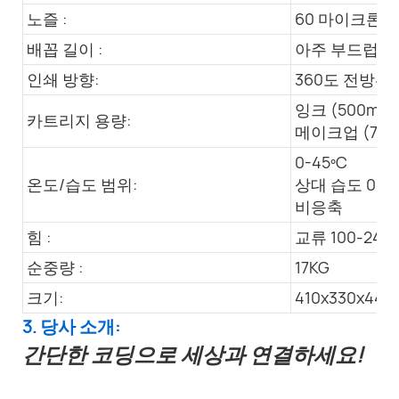
노즐 :
60 마이크론
배꼽 길이 :
아주 부드럽고,
인쇄 방향:
360도 전방위
잉크 (500ml)
카트리지 용량:
메이크업 (750
0-45ºC
온도/습도 범위:
상대 습도 0~9
비응축
힘 :
교류 100-240V,
순중량 :
17KG
크기:
410x330x44
3. 당사 소개:
간단한 코딩으로 세상과 연결하세요!