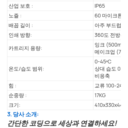
산업 보호 :
IP65
노즐 :
60 마이크론
배꼽 길이 :
아주 부드럽고,
인쇄 방향:
360도 전방위
잉크 (500ml)
카트리지 용량:
메이크업 (750
0-45ºC
온도/습도 범위:
상대 습도 0~9
비응축
힘 :
교류 100-240V,
순중량 :
17KG
크기:
410x330x44
3. 당사 소개:
간단한 코딩으로 세상과 연결하세요!