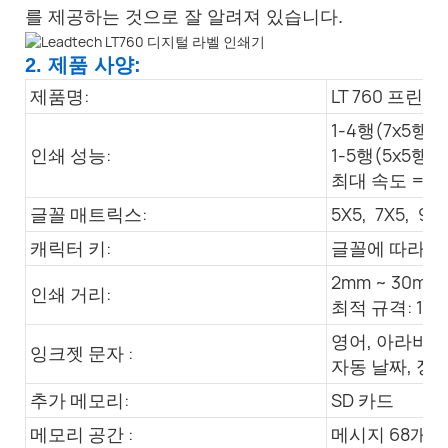
를 제공하는 것으로 잘 알려져 있습니다.
2. 제품 사양:
제품명:
LT 760 프린터
1-4행(7x5행렬
인쇄 성능:
1-5행(5x5행렬
최대 속도 = 45
글꼴 매트릭스:
5X5, 7X5, 9x7
캐릭터 키:
글꼴에 따라 1
2mm ~ 30mm
인쇄 거리:
최적 규격: 10
영어, 아라비아
잉크젯 문자 :
자동 날짜, 정
추가 메모리:
SD 카드
메모리 공간 :
메시지 68개 +