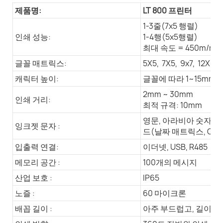
제품명:
LT 800 프린터
1-3줄(7x5 행렬)
인쇄 성능:
1-4행(5x5행렬)
최대 속도 = 450m/mi
글꼴 매트릭스:
5X5, 7X5, 9x7, 12X9, 
캐릭터 높이:
글꼴에 따라 1~15mm
2mm ~ 30mm
인쇄 거리:
최적 규격: 10mm
영문, 아라비아 숫자, 바
잉크젯 문자 :
드(날짜 매트릭스, QR 
입출력 연결:
이더넷, USB, R485
메모리 공간 :
100개의 메시지
산업 보호 :
IP65
노즐 :
60 마이크론
배꼽 길이 :
아주 부드럽고, 길이는 