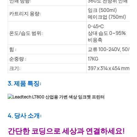
인쇄 방향:
360도 전방위 인쇄
잉크 (500ml)
카트리지 용량:
메이크업 (750ml)
0-45ºC
온도/습도 범위:
상대 습도 0~95%
비응축
힘 :
교류 100-240V, 50/60
순중량 :
17KG
크기:
397 x 314 x 454 mm
3. 제품 특징:
4. 당사 소개:
간단한 코딩으로 세상과 연결하세요!