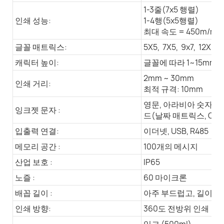
1-3줄(7x5 행렬)
인쇄 성능:
1-4행(5x5행렬)
최대 속도 = 450m/mi
글꼴 매트릭스:
5X5, 7X5, 9x7, 12X9, 
캐릭터 높이:
글꼴에 따라 1~15mm
2mm ~ 30mm
인쇄 거리:
최적 규격: 10mm
영문, 아라비아 숫자, 바
잉크젯 문자 :
드(날짜 매트릭스, QR 
입출력 연결:
이더넷, USB, R485
메모리 공간 :
100개의 메시지
산업 보호 :
IP65
노즐 :
60 마이크론
배꼽 길이 :
아주 부드럽고, 길이는 
인쇄 방향:
360도 전방위 인쇄
잉크 (500ml)