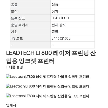
용품
잉크
포장
상자
등록 상표
LEAD TECH
운송 패키지
판지 상자
기원
중국
HS 코드
8443321300
-
-
LEADTECH LT800 레이저 프린팅 산
업용 잉크젯 프린터
1. 제품 설명
명세서: