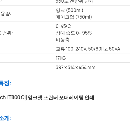
:
360도 전방위 인쇄
잉크 (500ml)
 용량:
메이크업 (750ml)
0-45ºC
 범위:
상대 습도 0~95%
비응축
교류 100-240V, 50/60Hz, 60VA
17KG
397 x 314 x 454 mm
 특징:
 소개: