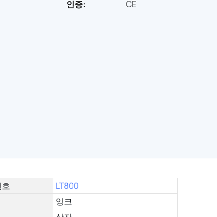
인증:
CE
번호
LT800
잉크
상자