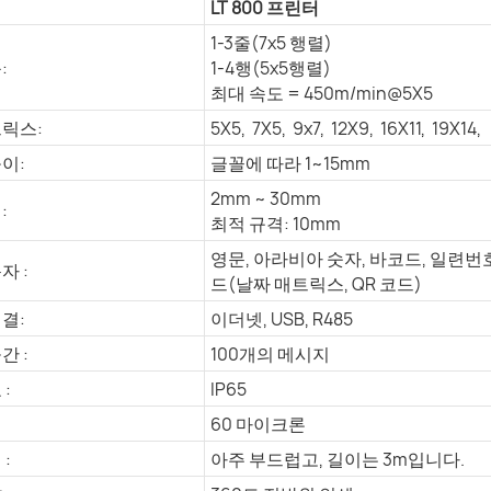
LT 800 프린터
1-3줄(7x5 행렬)
:
1-4행(5x5행렬)
최대 속도 = 450m/min@5X5
트릭스:
5X5, 7X5, 9x7, 12X9, 16X11, 19X14,
이:
글꼴에 따라 1~15mm
2mm ~ 30mm
:
최적 규격: 10mm
영문, 아라비아 숫자, 바코드, 일련번호,
자 :
드(날짜 매트릭스, QR 코드)
결:
이더넷, USB, R485
간 :
100개의 메시지
:
IP65
60 마이크론
:
아주 부드럽고, 길이는 3m입니다.