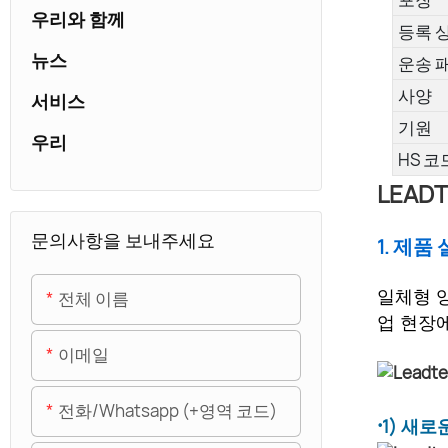
우리와 함께
등록 
뉴스
운송 
사양
서비스
기원
우리
HS 코
LEAD
문의사항을 보내주세요
1. 제품 
전체 이름
일체형 잉
업 현장
이메일
전화/whatsapp (+영역 코드)
·
1) 새로