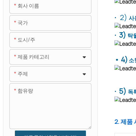
회사 이름
·
2)
사
국가
· 3)
탁
도시/주
제품 카테고리
• 4)
소
주제
· 5)
함유량
독
2. 제품