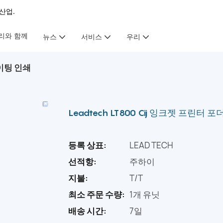
산업.
리와 함께
뉴스
서비스
우리
레이팅 인쇄
Leadtech LT800 Cij 잉크젯 프린터
등록 상표:
LEAD TECH
선적항:
주하이
지불:
T/T
최소 주문 수량:
1개 유닛
배송 시간:
7일