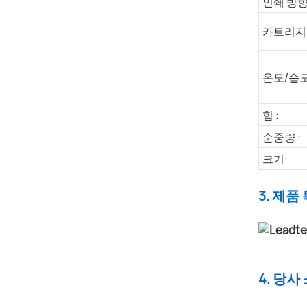
인쇄 방향
카트리지
온도/습도
힘 :
순중량 :
크기:
3. 제품
4. 당사