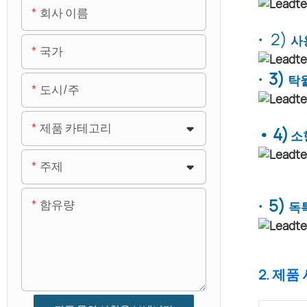
회사 이름
·
2)
사
국가
· 3)
탁
도시/주
제품 카테고리
• 4)
소
주제
· 5)
함유량
독
2. 제품