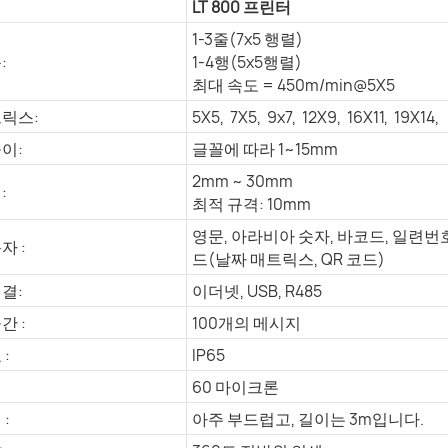
LT 800 프린터
1-3줄(7x5 행렬)
:
1-4행(5x5행렬)
최대 속도 = 450m/min@5X5
트릭스:
5X5, 7X5, 9x7, 12X9, 16X11, 19X14,
이:
글꼴에 따라 1~15mm
2mm ~ 30mm
:
최적 규격: 10mm
영문, 아라비아 숫자, 바코드, 일련번호,
자 :
드(날짜 매트릭스, QR 코드)
결:
이더넷, USB, R485
간 :
100개의 메시지
:
IP65
60 마이크론
:
아주 부드럽고, 길이는 3m입니다.