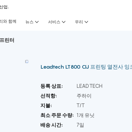
산업.
리와 함께
뉴스
서비스
우리
젯 프린터
Leadtech LT800 CIJ 프린팅 열전사
등록 상표:
LEAD TECH
선적항:
주하이
지불:
T/T
최소 주문 수량:
1개 유닛
배송 시간:
7일