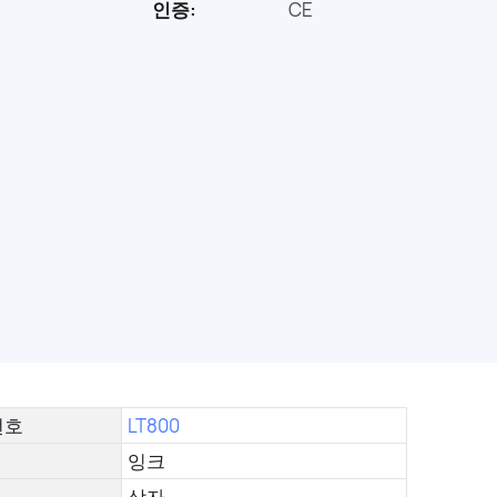
인증:
CE
번호
LT800
잉크
상자