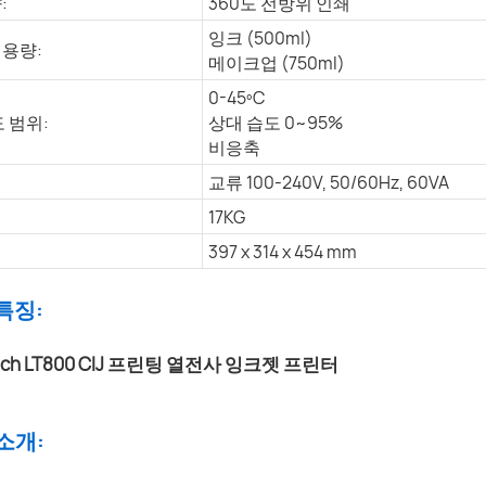
:
360도 전방위 인쇄
잉크 (500ml)
 용량:
메이크업 (750ml)
0-45ºC
 범위:
상대 습도 0~95%
비응축
교류 100-240V, 50/60Hz, 60VA
17KG
397 x 314 x 454 mm
 특징:
 소개: