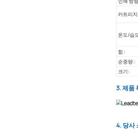
인쇄 방향
카트리지
온도/습도
힘 :
순중량 :
크기:
3. 제품
4. 당사