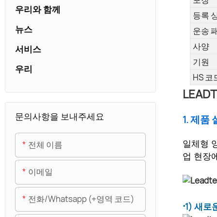
우리와 함께
등록 
뉴스
운송 
사양
서비스
기원
우리
HS 코
LEAD
문의사항을 보내주세요
1. 제품 
전체 이름
일체형 잉
업 현장
이메일
전화/whatsapp (+영역 코드)
·
1) 새로