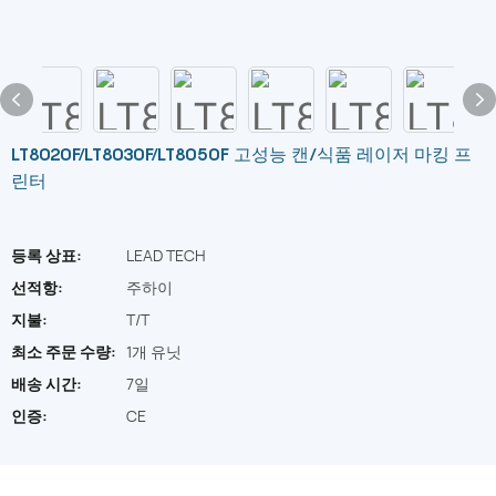
LT8020F/LT8030F/LT8050F 고성능 캔/식품 레이저 마킹 프
린터
등록 상표:
LEAD TECH
선적항:
주하이
지불:
T/T
최소 주문 수량:
1개 유닛
배송 시간:
7일
인증:
CE